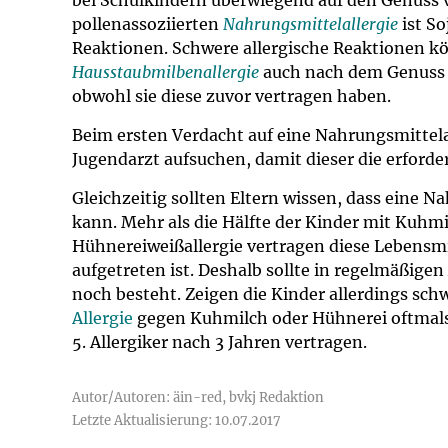
bei Schulkindern überwiegend auf den Genuss 
pollenassoziierten
Nahrungsmittelallergie
ist So
Reaktionen. Schwere allergische Reaktionen kö
Hausstaubmilbenallergie
auch nach dem Genuss v
obwohl sie diese zuvor vertragen haben.
Beim ersten Verdacht auf eine Nahrungsmittela
Jugendarzt aufsuchen, damit dieser die erforde
Gleichzeitig sollten Eltern wissen, dass eine N
kann. Mehr als die Hälfte der Kinder mit Kuhmi
Hühnereiweißallergie vertragen diese Lebensmi
aufgetreten ist. Deshalb sollte in regelmäßige
noch besteht. Zeigen die Kinder allerdings sch
Allergie
gegen Kuhmilch oder Hühnerei oftmals
5. Allergiker nach 3 Jahren vertragen.
Autor/Autoren: äin-red, bvkj Redaktion
Letzte Aktualisierung: 10.07.2017