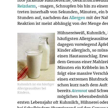
rote juckende Hautbereiche, Gesichtsschwell
Impfsicherheit
Notdienste
Empfehlungen z
Reizdarm
, -magen, Schnupfen bis hin zu eine
treten innerhalb von Sekunden, Minuten, ein b
Häufige Fragen
Hörlexikon
Stunden auf, nachdem das
Allergen
mit der Na
Reaktion ist meist abhängig von der Menge des
Recht auf Impfu
Material zu den 
Hühnereiweiß, Kuhmilch, S
häufigsten Allergieauslös
Vorsorge- und I
Entwicklungskal
dagegen vorwiegend Äpfel,
Kinder allergisch, so müss
einen Hautausschlag. Erw
Broschüren und 
dem Genuss einer Mahlzei
Minuten ein Kribbeln im 
U0-Vorsorge
folgt eine massive Versch
einen extremen Blutdruck
Kuhmilch ist ein häufiger
schon kurz nach dem Auf
Allerigeauslöser bei
bereits
Atemnot
und Schwe
Kindern.
möglichen lebensbedrohli
ersten Lebensjahr oft Kuhmilch, Hühnerei oder 