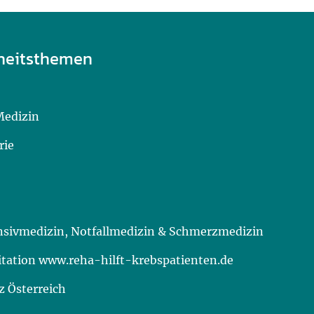
heitsthemen
Medizin
rie
ensivmedizin, Notfallmedizin & Schmerzmedizin
itation www.reha-hilft-krebspatienten.de
 Österreich