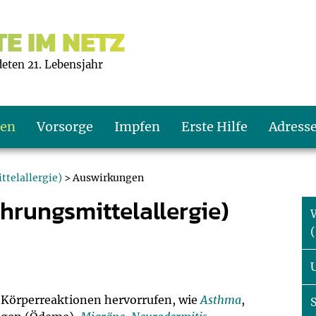
E IM NETZ
deten 21. Lebensjahr
ten
Vorsorge
Impfen
Erste Hilfe
Adress
ttelallergie)
> Auswirkungen
hrungsmittelallergie)
s U9
d wie oft?
echner
W
s U11
eachten?
er
r
J2
en
ner
 Körperreaktionen hervorrufen, wie
Asthma
,