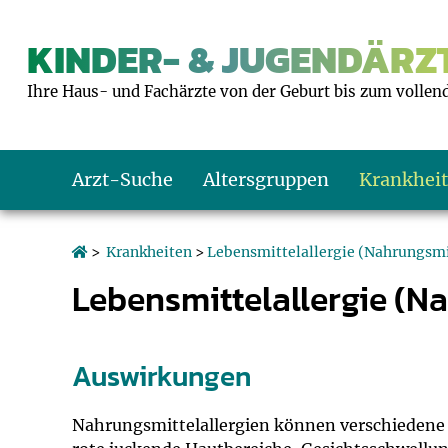
KINDER- & JUGENDÄRZT
Ihre Haus- und Fachärzte von der Geburt bis zum vollen
Arzt-Suche
Altersgruppen
Krankhei
Das erste Jahr
Baby: U1 bis U6
Impfkalender
Notrufnummern
Notdienste
BMI-Rechner
>
Krankheiten
>
Lebensmittelallergie (Nahrungsmi
Lebensmittelallergie (Na
Kleinkinder
Kleinkind: U7 bi
Impfen: Wann un
Giftnotruf
Sozialpädiatrie
Körpergrößen-R
Schulkinder
Schulkind: U10 bi
Was muss man b
Hausapotheke
Gesundheitsämt
Blutdruckrechne
Auswirkungen
Jugendliche
Teenager: J1 bis 
Impfreaktionen
Sofortmaßnahm
Link-Tipps
Wachstum-Rech
Nahrungsmittelallergien können verschiedene