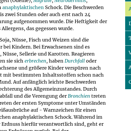
ungen (Ödeme),
Migräne
,
Neurodermitis
,
um Bildschirmmediengebrauch
m
anaphylaktischen
Schock. Die Beschwerden
is zwei Stunden oder auch erst nach 24
hrung aufgenommen wurde. Die Heftigkeit der
 Allergens, das gegessen wurde.
ng
Vorsorgen
oja, Nüsse, Fisch und Weizen sind die
er bei Kindern. Bei Erwachsenen sind es
mpferinnerung
ender
 Nüsse, Sellerie und Karotten. Reagieren
en sie sich
erbrechen
, haben
Durchfall
oder
achsene und größere Kinder verspüren nach
Informationsflyer
t mit bestimmten Inhaltsstoffen schon nach
Mund. Auf anfänglich leichte Beschwerden
lechterung des Allgemeinzustandes. Durch
abfall und die Verengung der
Bronchien
treten
treten der ersten Symptome unter Umständen
ißausbrüche auf - Warnzeichen für einen
chen anaphylaktischen Schock. Während im
Erdnuss hierfür verantwortlich sind, geht er