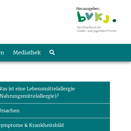
Herausgeber:
en
Mediathek
as ist eine Lebensmittelallergie
(Nahrungsmittelallergie)?
Ursachen
Symptome & Krankheitsbild