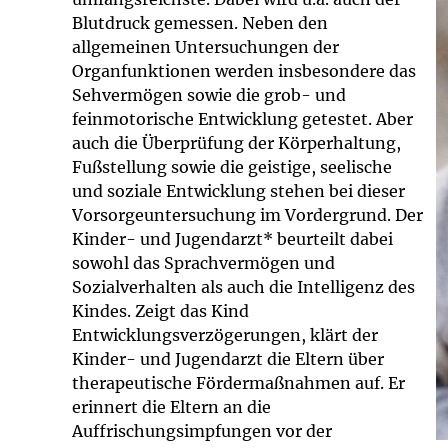
Impfsicherheit
Notdienste
Empfehlungen z
Blutdruck gemessen. Neben den
allgemeinen Untersuchungen der
Häufige Fragen
Hörlexikon
Organfunktionen werden insbesondere das
Sehvermögen sowie die grob- und
feinmotorische Entwicklung getestet. Aber
Recht auf Impfu
Material zu den 
auch die Überprüfung der Körperhaltung,
Fußstellung sowie die geistige, seelische
Vorsorge- und I
Entwicklungskal
und soziale Entwicklung stehen bei dieser
Vorsorgeuntersuchung im Vordergrund. Der
Broschüren und 
Kinder- und Jugendarzt* beurteilt dabei
sowohl das Sprachvermögen und
Sozialverhalten als auch die Intelligenz des
U0-Vorsorge
Kindes. Zeigt das Kind
Entwicklungsverzögerungen, klärt der
Kinder- und Jugendarzt die Eltern über
therapeutische Fördermaßnahmen auf. Er
erinnert die Eltern an die
Auffrischungsimpfungen vor der