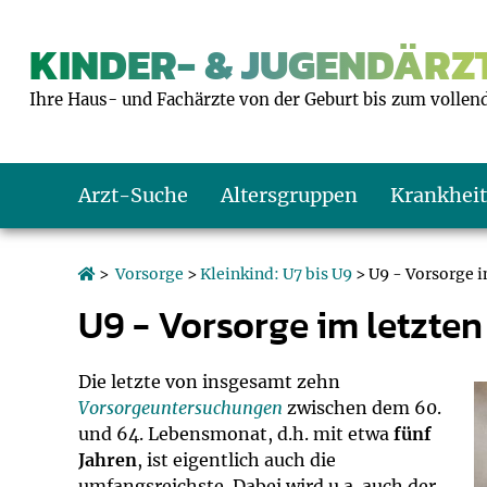
KINDER- & JUGENDÄRZT
Ihre Haus- und Fachärzte von der Geburt bis zum vollen
Arzt-Suche
Altersgruppen
Krankhei
Das erste Jahr
Baby: U1 bis U6
Impfkalender
Notrufnummern
Notdienste
BMI-Rechner
>
Vorsorge
>
Kleinkind: U7 bis U9
> U9 - Vorsorge i
U9 - Vorsorge im letzten
Kleinkinder
Kleinkind: U7 bi
Impfen: Wann un
Giftnotruf
Sozialpädiatrie
Körpergrößen-R
Schulkinder
Schulkind: U10 bi
Was muss man b
Hausapotheke
Gesundheitsämt
Blutdruckrechne
Die letzte von insgesamt zehn
Vorsorgeuntersuchungen
zwischen dem 60.
und 64. Lebensmonat, d.h. mit etwa
fünf
Jugendliche
Teenager: J1 bis 
Impfreaktionen
Sofortmaßnahm
Link-Tipps
Wachstum-Rech
Jahren
, ist eigentlich auch die
umfangsreichste. Dabei wird u.a. auch der