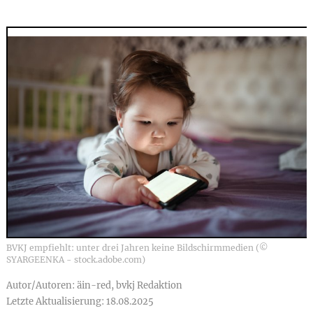
BVKJ empfiehlt: unter drei Jahren keine Bildschirmmedien (©
SYARGEENKA - stock.adobe.com)
Autor/Autoren: äin-red, bvkj Redaktion
Letzte Aktualisierung: 18.08.2025