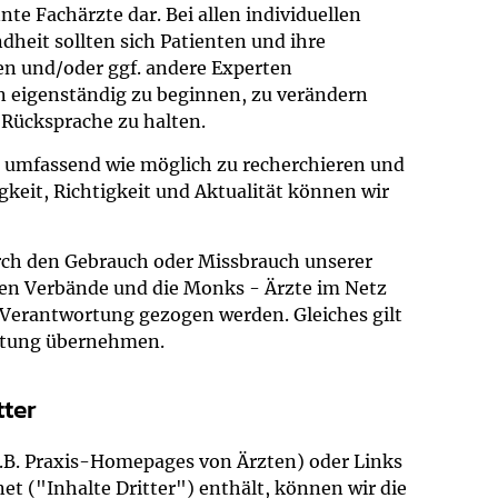
e Fachärzte dar. Bei allen individuellen
um Bildschirmmediengebrauch
heit sollten sich Patienten und ihre
en und/oder ggf. andere Experten
n eigenständig zu beginnen, zu verändern
 Rücksprache zu halten.
ng
Vorsorgen
d umfassend wie möglich zu recherchieren und
gkeit, Richtigkeit und Aktualität können wir
mpferinnerung
ender
rch den Gebrauch oder Missbrauch unserer
Informationsflyer
ten Verbände und die Monks - Ärzte im Netz
 Verantwortung gezogen werden. Gleiches gilt
Haftung übernehmen.
tter
 z.B. Praxis-Homepages von Ärzten) oder Links
t ("Inhalte Dritter") enthält, können wir die