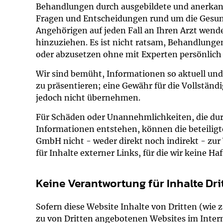
Behandlungen durch ausgebildete und anerkannt
Impfsicherheit
Notdienste
Empfehlungen z
Fragen und Entscheidungen rund um die Gesund
Angehörigen auf jeden Fall an Ihren Arzt wend
Häufige Fragen
Hörlexikon
hinzuziehen. Es ist nicht ratsam, Behandlunge
oder abzusetzen ohne mit Experten persönlich
Recht auf Impfu
Material zu den 
Wir sind bemüht, Informationen so aktuell un
zu präsentieren; eine Gewähr für die Vollständi
Vorsorge- und I
Entwicklungskal
jedoch nicht übernehmen.
Für Schäden oder Unannehmlichkeiten, die du
Broschüren und 
Informationen entstehen, können die beteilig
GmbH nicht - weder direkt noch indirekt - zur
U0-Vorsorge
für Inhalte externer Links, für die wir keine 
Keine Verantwortung für Inhalte Dri
Sofern diese Website Inhalte von Dritten (wie
zu von Dritten angebotenen Websites im Interne