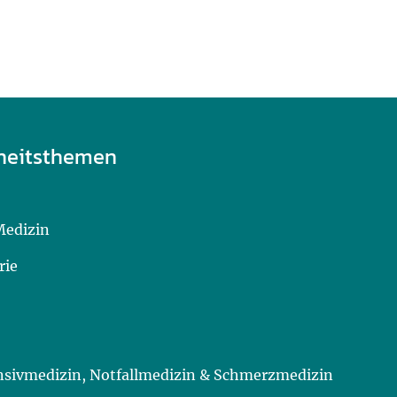
heitsthemen
Medizin
rie
ensivmedizin, Notfallmedizin & Schmerzmedizin