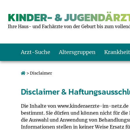
KINDER- & JUGENDÄRZT
Ihre Haus- und Fachärzte von der Geburt bis zum vollen
Arzt-Suche
Altersgruppen
Krankhei
Das erste Jahr
Baby: U1 bis U6
Impfkalender
Notrufnummern
Notdienste
BMI-Rechner
> Disclaimer
Kleinkinder
Kleinkind: U7 bi
Impfen: Wann un
Giftnotruf
Sozialpädiatrie
Körpergrößen-R
Disclaimer & Haftungsausschl
Schulkinder
Schulkind: U10 bi
Was muss man b
Hausapotheke
Gesundheitsämt
Blutdruckrechne
Die Inhalte von www.kinderaerzte-im-netz.de 
bestimmt. Sie dürfen und können nicht für die 
Jugendliche
Teenager: J1 bis 
Impfreaktionen
Sofortmaßnahm
Link-Tipps
Wachstum-Rech
die Auswahl und Anwendung von Behandlungs
Informationen stellen in keiner Weise Ersatz f