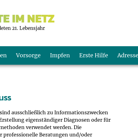
E IM NETZ
deten 21. Lebensjahr
ten
Vorsorge
Impfen
Erste Hilfe
Adress
s U9
d wie oft?
echner
uss
s U11
eachten?
er
r
sind ausschließlich zu Informationszwecken
Erstellung eigenständiger Diagnosen oder für
J2
en
ner
methoden verwendet werden. Die
ür professionelle Beratungen und/oder