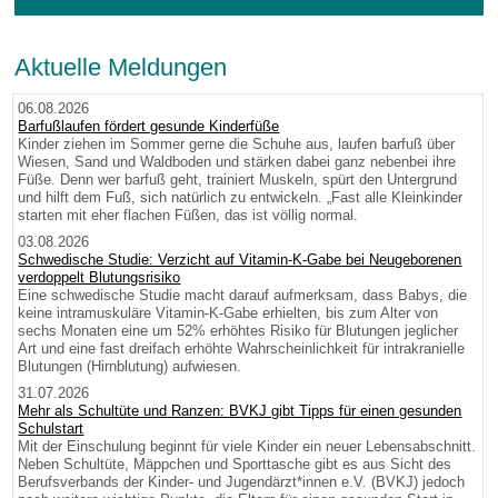
Aktuelle Meldungen
06.08.2026
Barfußlaufen fördert gesunde Kinderfüße
Kinder ziehen im Sommer gerne die Schuhe aus, laufen barfuß über
Wiesen, Sand und Waldboden und stärken dabei ganz nebenbei ihre
Füße. Denn wer barfuß geht, trainiert Muskeln, spürt den Untergrund
und hilft dem Fuß, sich natürlich zu entwickeln. „Fast alle Kleinkinder
starten mit eher flachen Füßen, das ist völlig normal.
03.08.2026
Schwedische Studie: Verzicht auf Vitamin-K-Gabe bei Neugeborenen
verdoppelt Blutungsrisiko
Eine schwedische Studie macht darauf aufmerksam, dass Babys, die
keine intramuskuläre Vitamin-K-Gabe erhielten, bis zum Alter von
sechs Monaten eine um 52% erhöhtes Risiko für Blutungen jeglicher
Art und eine fast dreifach erhöhte Wahrscheinlichkeit für intrakranielle
Blutungen (Hirnblutung) aufwiesen.
31.07.2026
Mehr als Schultüte und Ranzen: BVKJ gibt Tipps für einen gesunden
Schulstart
Mit der Einschulung beginnt für viele Kinder ein neuer Lebensabschnitt.
Neben Schultüte, Mäppchen und Sporttasche gibt es aus Sicht des
Berufsverbands der Kinder- und Jugendärzt*innen e.V. (BVKJ) jedoch