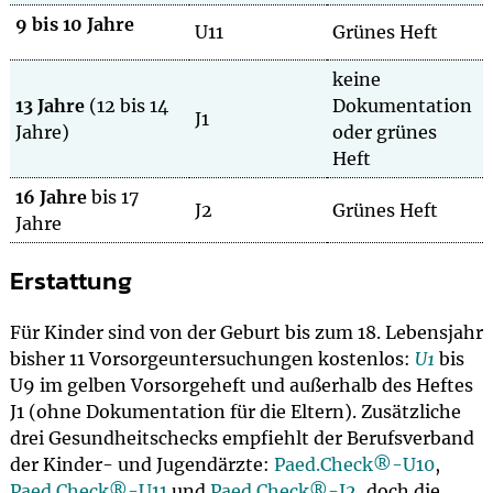
9 bis 10 Jahre
U11
Grünes Heft
keine
13 Jahre
(12 bis 14
Dokumentation
J1
Jahre)
oder grünes
Heft
16 Jahre
bis 17
J2
Grünes Heft
Jahre
Erstattung
Für Kinder sind von der Geburt bis zum 18. Lebensjahr
bisher 11 Vorsorgeuntersuchungen kostenlos:
U1
bis
U9 im gelben Vorsorgeheft und außerhalb des Heftes
J1 (ohne Dokumentation für die Eltern). Zusätzliche
drei Gesundheitschecks empfiehlt der Berufsverband
der Kinder- und Jugendärzte:
Paed.Check®-U10
,
Paed.Check®-U11
und
Paed.Check®-J2
, doch die