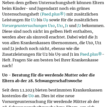
Neben dem gelben Untersuchungsheft können Eltern
beim Kinder- und Jugendarzt noch ein grünes
Untersuchungsheft
(Paed.plus®)
mit zusätzlichen
Leistungen für
U2
bis
U9
sowie für die zusätzlichen
Vorsorgeuntersuchungen
U10
,
U11
,
J1
und
J2
bekommen.
Diese sind noch nicht im gelben Heft enthalten,
werden aber als sinnvoll erachtet. Dabei wird die J1
von allen Krankenkassen übernommen, die U10, U11
und J2 jedoch noch nicht, ebenso wie die
Zusatzleistungen für U2 bis U9 und J1 im
Paed.plus®
-
Heft. Fragen Sie am besten bei Ihrer Krankenkasse
nach!
U0 - Beratung für die werdende Mutter oder die
Eltern ab der 28. Schwangerschaftswoche
Seit dem 1.1.2023 bieten bestimmten Krankenkassen
kostenlos die
U0
an. Dies ist eine neue
Vorsorgeuntersuchung für werdende Mütter ab der