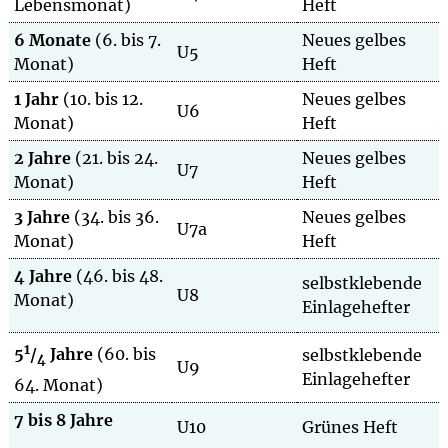
Lebensmonat)
Heft
6 Monate
(6. bis 7.
Neues gelbes
U5
Monat)
Heft
1 Jahr
(10. bis 12.
Neues gelbes
U6
Monat)
Heft
2 Jahre
(21. bis 24.
Neues gelbes
U7
Monat)
Heft
3 Jahre
(34. bis 36.
Neues gelbes
U7a
Monat)
Heft
4 Jahre
(46. bis 48.
selbstklebende
U8
Monat)
Einlagehefter
1
5
/
Jahre
(60. bis
selbstklebende
4
U9
Einlagehefter
64. Monat)
7 bis 8 Jahre
U10
Grünes Heft