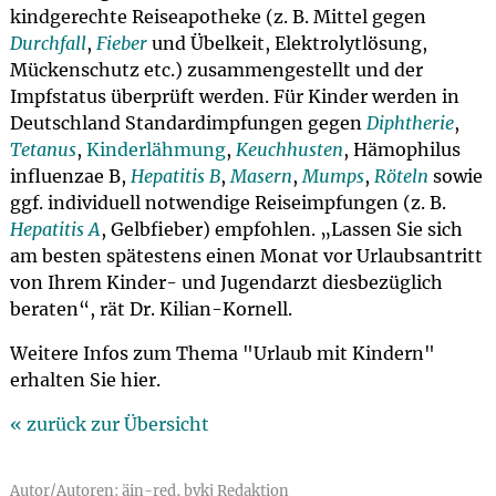
kindgerechte Reiseapotheke (z. B. Mittel gegen
Durchfall
,
Fieber
und Übelkeit, Elektrolytlösung,
Mückenschutz etc.) zusammengestellt und der
Impfstatus überprüft werden. Für Kinder werden in
Deutschland Standardimpfungen gegen
Diphtherie
,
Tetanus
,
Kinderlähmung
,
Keuchhusten
, Hämophilus
influenzae B,
Hepatitis B
,
Masern
,
Mumps
,
Röteln
sowie
ggf. individuell notwendige Reiseimpfungen (z. B.
Hepatitis A
, Gelbfieber) empfohlen. „Lassen Sie sich
am besten spätestens einen Monat vor Urlaubsantritt
von Ihrem Kinder- und Jugendarzt diesbezüglich
beraten“, rät Dr. Kilian-Kornell.
Weitere Infos zum Thema "Urlaub mit Kindern"
erhalten Sie hier.
« zurück zur Übersicht
Autor/Autoren: äin-red, bvkj Redaktion