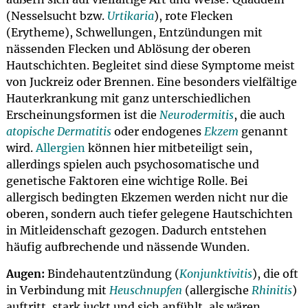
(Nesselsucht bzw.
Urtikaria
), rote Flecken
(Erytheme), Schwellungen, Entzündungen mit
nässenden Flecken und Ablösung der oberen
Hautschichten. Begleitet sind diese Symptome meist
von Juckreiz oder Brennen. Eine besonders vielfältige
Hauterkrankung mit ganz unterschiedlichen
Erscheinungsformen ist die
Neurodermitis
, die auch
atopische Dermatitis
oder endogenes
Ekzem
genannt
wird.
Allergien
können hier mitbeteiligt sein,
allerdings spielen auch psychosomatische und
genetische Faktoren eine wichtige Rolle. Bei
allergisch bedingten Ekzemen werden nicht nur die
oberen, sondern auch tiefer gelegene Hautschichten
in Mitleidenschaft gezogen. Dadurch entstehen
häufig aufbrechende und nässende Wunden.
Augen:
Bindehautentzündung (
Konjunktivitis
), die oft
in Verbindung mit
Heuschnupfen
(allergische
Rhinitis
)
auftritt, stark juckt und sich anfühlt, als wären