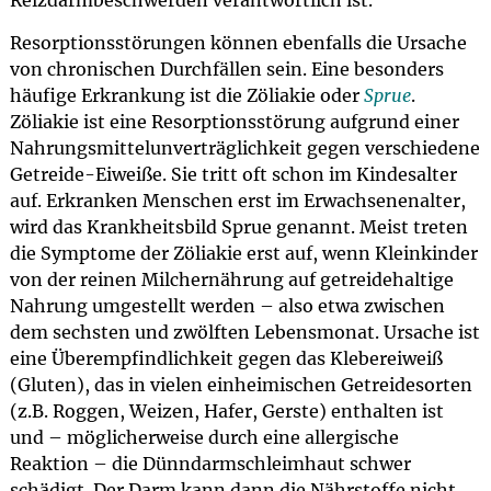
Reizdarmbeschwerden verantwortlich ist.
Resorptionsstörungen können ebenfalls die Ursache
von chronischen Durchfällen sein. Eine besonders
häufige Erkrankung ist die Zöliakie oder
Sprue
.
Zöliakie ist eine Resorptionsstörung aufgrund einer
Nahrungsmittelunverträglichkeit gegen verschiedene
Getreide-Eiweiße. Sie tritt oft schon im Kindesalter
auf. Erkranken Menschen erst im Erwachsenenalter,
wird das Krankheitsbild Sprue genannt. Meist treten
die Symptome der Zöliakie erst auf, wenn Kleinkinder
von der reinen Milchernährung auf getreidehaltige
Nahrung umgestellt werden – also etwa zwischen
dem sechsten und zwölften Lebensmonat. Ursache ist
eine Überempfindlichkeit gegen das Klebereiweiß
(Gluten), das in vielen einheimischen Getreidesorten
(z.B. Roggen, Weizen, Hafer, Gerste) enthalten ist
und – möglicherweise durch eine allergische
Reaktion – die Dünndarmschleimhaut schwer
schädigt. Der Darm kann dann die Nährstoffe nicht