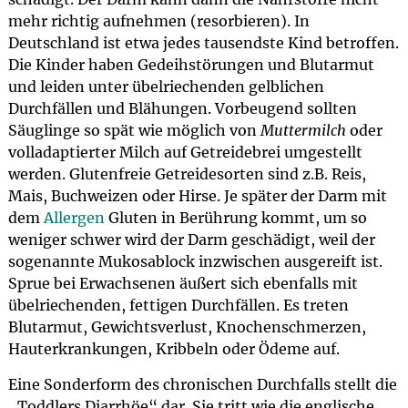
mehr richtig aufnehmen (resorbieren). In
Deutschland ist etwa jedes tausendste Kind betroffen.
Die Kinder haben Gedeihstörungen und Blutarmut
und leiden unter übelriechenden gelblichen
Durchfällen und Blähungen. Vorbeugend sollten
Säuglinge so spät wie möglich von
Muttermilch
oder
volladaptierter Milch auf Getreidebrei umgestellt
werden. Glutenfreie Getreidesorten sind z.B. Reis,
Mais, Buchweizen oder Hirse. Je später der Darm mit
dem
Allergen
Gluten in Berührung kommt, um so
weniger schwer wird der Darm geschädigt, weil der
sogenannte Mukosablock inzwischen ausgereift ist.
Sprue bei Erwachsenen äußert sich ebenfalls mit
übelriechenden, fettigen Durchfällen. Es treten
Blutarmut, Gewichtsverlust, Knochenschmerzen,
Hauterkrankungen, Kribbeln oder Ödeme auf.
Eine Sonderform des chronischen Durchfalls stellt die
„Toddlers Diarrhöe“ dar. Sie tritt wie die englische