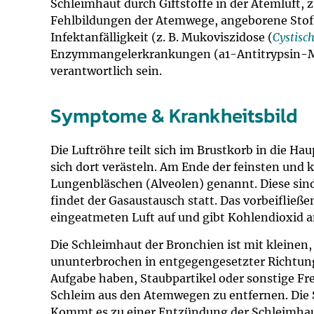
Schleimhaut durch Giftstoffe in der Atemluft, 
Fehlbildungen der Atemwege, angeborene Stof
Infektanfälligkeit (z. B. Mukoviszidose (
Cystisc
Enzymmangelerkrankungen (a1-Antitrypsin-M
verantwortlich sein.
Symptome & Krankheitsbild
Die Luftröhre teilt sich im Brustkorb in die Ha
sich dort verästeln. Am Ende der feinsten und 
Lungenbläschen (Alveolen) genannt. Diese sind
findet der Gasaustausch statt. Das vorbeifließ
eingeatmeten Luft auf und gibt Kohlendioxid a
Die Schleimhaut der Bronchien ist mit kleinen
ununterbrochen in entgegengesetzter Richtun
Aufgabe haben, Staubpartikel oder sonstige F
Schleim aus den Atemwegen zu entfernen. Die Sc
Kommt es zu einer Entzündung der Schleimhaut,