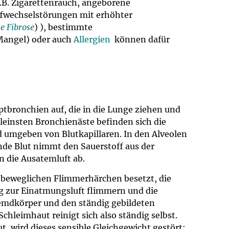
z.B. Zigarettenrauch, angeborene
fwechselstörungen mit erhöhter
he Fibrose
) ), bestimmte
angel) oder auch
Allergien
können dafür
uptbronchien auf, die in die Lunge ziehen und
kleinsten Bronchienäste befinden sich die
 umgeben von Blutkapillaren. In den Alveolen
ende Blut nimmt den Sauerstoff aus der
n die Ausatemluft ab.
, beweglichen Flimmerhärchen besetzt, die
g zur Einatmungsluft flimmern und die
remdkörper und den ständig gebildeten
hleimhaut reinigt sich also ständig selbst.
 wird dieses sensible Gleichgewicht gestört;