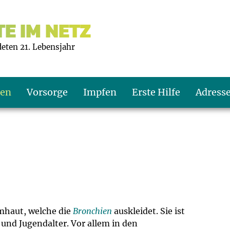
E IM NETZ
deten 21. Lebensjahr
ten
Vorsorge
Impfen
Erste Hilfe
Adress
s U9
d wie oft?
echner
s U11
eachten?
er
r
J2
en
ner
imhaut, welche die
Bronchien
auskleidet. Sie ist
nd Jugendalter. Vor allem in den