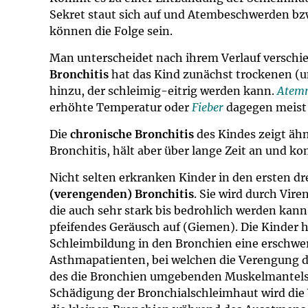
Sekret staut sich auf und Atembeschwerden 
können die Folge sein.
Man unterscheidet nach ihrem Verlauf verschie
Bronchitis
hat das Kind zunächst trockenen (
hinzu, der schleimig-eitrig werden kann.
Atem
erhöhte Temperatur oder
Fieber
dagegen meist
Die
chronische Bronchitis
des Kindes zeigt ähn
Bronchitis, hält aber über lange Zeit an und 
Nicht selten erkranken Kinder in den ersten dr
(verengenden) Bronchitis
. Sie wird durch Vir
die auch sehr stark bis bedrohlich werden kann
pfeifendes Geräusch auf (Giemen). Die Kinder 
Schleimbildung in den Bronchien eine erschwe
Asthmapatienten, bei welchen die Verengung 
des die Bronchien umgebenden Muskelmantels au
Schädigung der Bronchialschleimhaut wird di