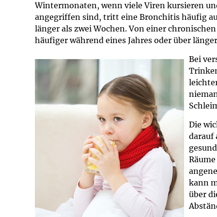
Wintermonaten, wenn viele Viren kursieren und
Impfsicherheit
Notdienste
Empfehlungen z
angegriffen sind, tritt eine Bronchitis häufig a
länger als zwei Wochen. Von einer chronischen
Häufige Fragen
Hörlexikon
häufiger während eines Jahres oder über länger
Bei ver
Recht auf Impfu
Material zu den 
Trinken
leichte
Vorsorge- und I
Entwicklungskal
nieman
Schleim
Broschüren und 
Die wi
darauf
U0-Vorsorge
gesund 
Räume 
angene
kann m
über d
Abstän