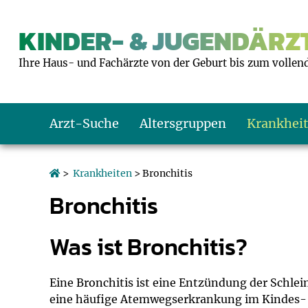
KINDER- & JUGENDÄRZT
Ihre Haus- und Fachärzte von der Geburt bis zum vollen
Arzt-Suche
Altersgruppen
Krankhei
Das erste Jahr
Baby: U1 bis U6
Impfkalender
Notrufnummern
Notdienste
BMI-Rechner
>
Krankheiten
> Bronchitis
Bronchitis
Kleinkinder
Kleinkind: U7 bi
Impfen: Wann un
Giftnotruf
Sozialpädiatrie
Körpergrößen-R
Was ist Bronchitis?
Schulkinder
Schulkind: U10 bi
Was muss man b
Hausapotheke
Gesundheitsämt
Blutdruckrechne
Jugendliche
Teenager: J1 bis 
Impfreaktionen
Sofortmaßnahm
Link-Tipps
Wachstum-Rech
Eine Bronchitis ist eine Entzündung der Schle
eine häufige Atemwegserkrankung im Kindes- u