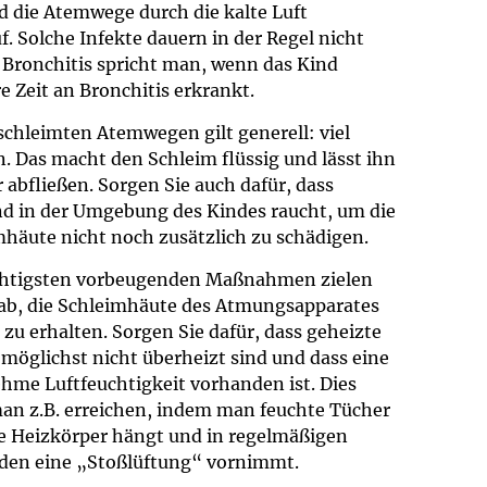
 die Atemwege durch die kalte Luft
um Bildschirmmediengebrauch
uf. Solche Infekte dauern in der Regel nicht
 Bronchitis spricht man, wenn das Kind
e Zeit an Bronchitis erkrankt.
schleimten Atemwegen gilt generell: viel
ng
Vorsorgen
. Das macht den Schleim flüssig und lässt ihn
r abfließen. Sorgen Sie auch dafür, dass
mpferinnerung
ender
d in der Umgebung des Kindes raucht, um die
häute nicht noch zusätzlich zu schädigen.
Informationsflyer
chtigsten vorbeugenden Maßnahmen zielen
 ab, die Schleimhäute des Atmungsapparates
zu erhalten. Sorgen Sie dafür, dass geheizte
möglichst nicht überheizt sind und dass eine
hme Luftfeuchtigkeit vorhanden ist. Dies
an z.B. erreichen, indem man feuchte Tücher
ie Heizkörper hängt und in regelmäßigen
den eine „Stoßlüftung“ vornimmt.