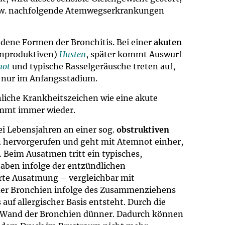
bzw. nachfolgende Atemwegserkrankungen
dene Formen der Bronchitis. Bei einer
akuten
unproduktiven)
Husten
, später kommt Auswurf
not
und typische Rasselgeräusche treten auf,
 nur im Anfangsstadium.
liche Krankheitszeichen wie eine akute
kommt immer wieder.
ei Lebensjahren an einer sog.
obstruktiven
en hervorgerufen und geht mit Atemnot einher,
. Beim Ausatmen tritt ein typisches,
haben infolge der entzündlichen
rte Ausatmung – vergleichbar mit
der Bronchien infolge des Zusammenziehens
f allergischer Basis entsteht. Durch die
e Wand der Bronchien dünner. Dadurch können