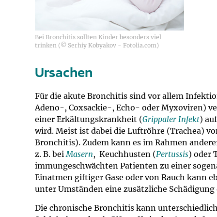
Bei Bronchitis sollten Kinder besonders viel
trinken (© Serhiy Kobyakov - Fotolia.com)
Ursachen
Für die akute Bronchitis sind vor allem Infekti
Adeno-, Coxsackie-, Echo- oder Myxoviren) ver
einer Erkältungskrankheit (
Grippaler Infekt
) au
wird. Meist ist dabei die Luftröhre (Trachea) 
Bronchitis). Zudem kann es im Rahmen andere
z. B. bei
Masern
, Keuchhusten (
Pertussis
) oder 
immungeschwächten Patienten zu einer sogena
Einatmen giftiger Gase oder von Rauch kann ebe
unter Umständen eine zusätzliche Schädigung 
Die chronische Bronchitis kann unterschiedli