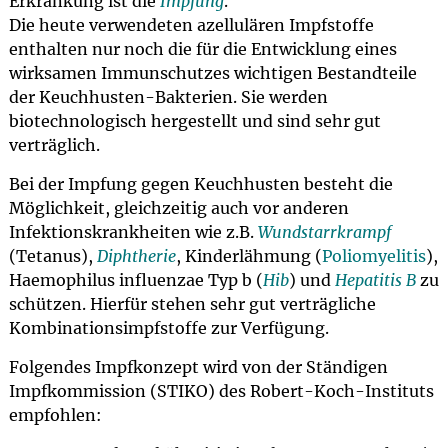
Erkrankung ist die
Impfung
.
Die heute verwendeten azellulären Impfstoffe
enthalten nur noch die für die Entwicklung eines
wirksamen Immunschutzes wichtigen Bestandteile
der Keuchhusten-Bakterien. Sie werden
biotechnologisch hergestellt und sind sehr gut
verträglich.
Bei der Impfung gegen Keuchhusten besteht die
Möglichkeit, gleichzeitig auch vor anderen
Infektionskrankheiten wie z.B.
Wundstarrkrampf
(Tetanus),
Diphtherie
, Kinderlähmung (
Poliomyelitis
),
Haemophilus influenzae Typ b (
Hib
) und
Hepatitis B
zu
schützen. Hierfür stehen sehr gut verträgliche
Kombinationsimpfstoffe zur Verfügung.
Folgendes Impfkonzept wird von der Ständigen
Impfkommission (STIKO) des Robert-Koch-Instituts
empfohlen: