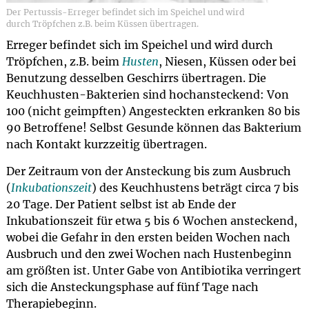
Der Pertussis-Erreger befindet sich im Speichel und wird
durch Tröpfchen z.B. beim Küssen übertragen.
Erreger befindet sich im Speichel und wird durch
Tröpfchen, z.B. beim
Husten
, Niesen, Küssen oder bei
Benutzung desselben Geschirrs übertragen. Die
Keuchhusten-Bakterien sind hochansteckend: Von
100 (nicht geimpften) Angesteckten erkranken 80 bis
90 Betroffene! Selbst Gesunde können das Bakterium
nach Kontakt kurzzeitig übertragen.
Der Zeitraum von der Ansteckung bis zum Ausbruch
(
Inkubationszeit
) des Keuchhustens beträgt circa 7 bis
20 Tage. Der Patient selbst ist ab Ende der
Inkubationszeit für etwa 5 bis 6 Wochen ansteckend,
wobei die Gefahr in den ersten beiden Wochen nach
Ausbruch und den zwei Wochen nach Hustenbeginn
am größten ist. Unter Gabe von Antibiotika verringert
sich die Ansteckungsphase auf fünf Tage nach
Therapiebeginn.