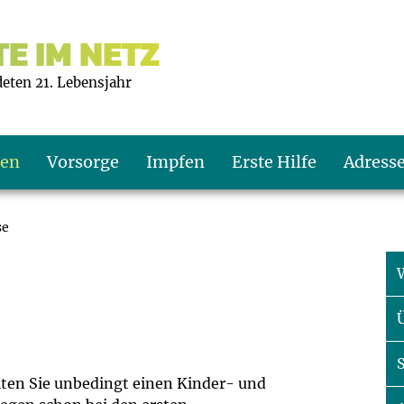
E IM NETZ
deten 21. Lebensjahr
ten
Vorsorge
Impfen
Erste Hilfe
Adress
se
s U9
d wie oft?
echner
s U11
eachten?
er
r
J2
en
ner
llten Sie unbedingt einen Kinder- und