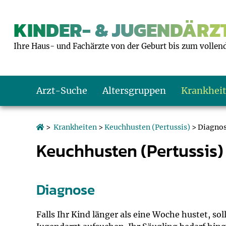
KINDER- & JUGENDÄRZT
Ihre Haus- und Fachärzte von der Geburt bis zum vollen
Arzt-Suche
Altersgruppen
Krankhei
Das erste Jahr
Baby: U1 bis U6
Impfkalender
Notrufnummern
Notdienste
BMI-Rechner
>
Krankheiten
>
Keuchhusten (Pertussis)
> Diagno
Keuchhusten (Pertussis)
Kleinkinder
Kleinkind: U7 bi
Impfen: Wann un
Giftnotruf
Sozialpädiatrie
Körpergrößen-R
Schulkinder
Schulkind: U10 bi
Was muss man b
Hausapotheke
Gesundheitsämt
Blutdruckrechne
Diagnose
Jugendliche
Teenager: J1 bis 
Impfreaktionen
Sofortmaßnahm
Link-Tipps
Wachstum-Rech
Falls Ihr Kind länger als eine Woche hustet, so