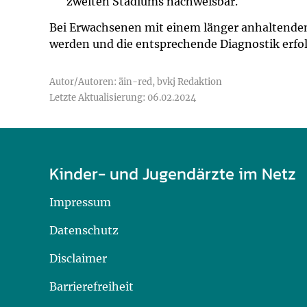
zweiten Stadiums nachweisbar.
Bei Erwachsenen mit einem länger anhaltenden
werden und die entsprechende Diagnostik erfo
Autor/Autoren: äin-red, bvkj Redaktion
Letzte Aktualisierung: 06.02.2024
Kinder- und Jugendärzte im Netz
Impressum
Datenschutz
Disclaimer
Barrierefreiheit