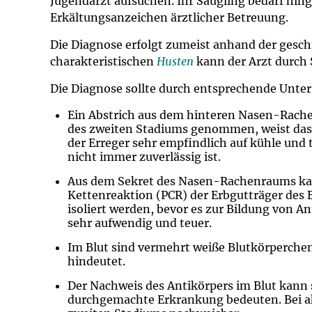
Jugendarzt aufsuchen. Ihr Säugling bedarf hin
Impfsicherheit
Notdienste
Empfehlungen z
Erkältungsanzeichen ärztlicher Betreuung.
Die Diagnose erfolgt zumeist anhand der gesc
Häufige Fragen
Hörlexikon
charakteristischen
Husten
kann der Arzt durch 
Recht auf Impfu
Material zu den 
Die Diagnose sollte durch entsprechende Unte
Ein Abstrich aus dem hinteren Nasen-Rache
Vorsorge- und I
Entwicklungskal
des zweiten Stadiums genommen, weist das B
der Erreger sehr empfindlich auf kühle und
nicht immer zuverlässig ist.
Broschüren und 
Aus dem Sekret des Nasen-Rachenraums ka
Kettenreaktion (PCR) der Erbgutträger des
U0-Vorsorge
isoliert werden, bevor es zur Bildung von A
sehr aufwendig und teuer.
Im Blut sind vermehrt weiße Blutkörperchen
hindeutet.
Der Nachweis des Antikörpers im Blut kann 
durchgemachte Erkrankung bedeuten. Bei a