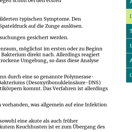
gegen schon bei den ersten
um Bildschirmmediengebrauch
hilderten typischen Symptome. Den
Spateldruck auf die Zunge auslösen.
ng
Vorsorgen
rsuchungen gesichert werden.
nraum, möglichst im ersten oder zu Beginn
mpferinnerung
ender
akterium direkt nach. Allerdings reagiert
 trockene Umgebung, so dass diese Analyse
Informationsflyer
nn durch eine so genannte Polymerase-
 Bakteriums (Desoxyribonukleinsäure-DNS)
ntikörpern kommt. Das Verfahren ist allerdings
 vorhanden, was allgemein auf eine Infektion
sowohl eine akute als auch früher
kutem Keuchhusten ist er zum Übergang des