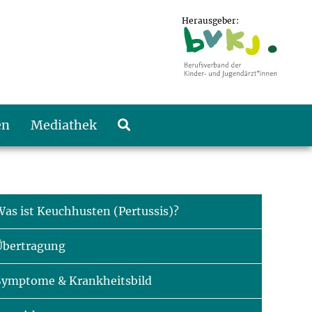
Herausgeber:
en
Mediathek
Was ist Keuchhusten (Pertussis)?
Übertragung
Symptome & Krankheitsbild