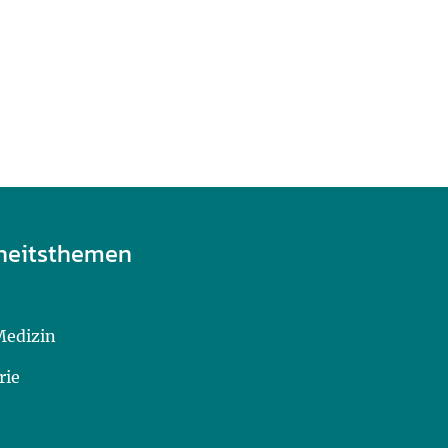
heitsthemen
Medizin
rie