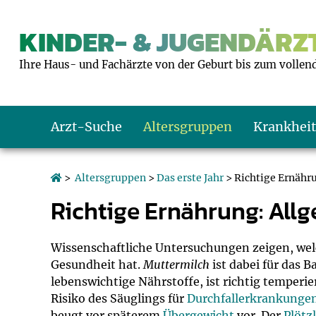
KINDER- & JUGENDÄRZT
Ihre Haus- und Fachärzte von der Geburt bis zum vollen
Arzt-Suche
Altersgruppen
Krankhei
Das erste Jahr
Baby: U1 bis U6
Impfkalender
Notrufnummern
Notdienste
BMI-Rechner
>
Altersgruppen
>
Das erste Jahr
> Richtige Ernäh
Richtige Ernährung: All
Kleinkinder
Kleinkind: U7 bi
Impfen: Wann un
Giftnotruf
Sozialpädiatrie
Körpergrößen-R
Schulkinder
Schulkind: U10 bi
Was muss man b
Hausapotheke
Gesundheitsämt
Blutdruckrechne
Wissenschaftliche Untersuchungen zeigen, welc
Gesundheit hat.
Muttermilch
ist dabei für das B
lebenswichtige Nährstoffe, ist richtig temperi
Jugendliche
Teenager: J1 bis 
Impfreaktionen
Sofortmaßnahm
Link-Tipps
Wachstum-Rech
Risiko des Säuglings für
Durchfallerkrankunge
beugt vor späterem
Übergewicht
vor. Der
Plötz