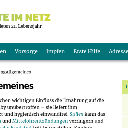
E IM NETZ
deten 21. Lebensjahr
ten
Vorsorge
Impfen
Erste Hilfe
Adress
rungAllgemeines
gemeines
s U9
d wie oft?
echner
D
s U11
eachten?
er
r
hen wichtigen Einfluss die Ernährung auf die
aby unübertroffen – sie liefert ihm
ert und hygienisch einwandfrei.
Stillen
kann das
J2
en
ner
n
und
Mittelohrentzündungen
verringern und
liche Kindstod
tritt bei gestillten Kindern