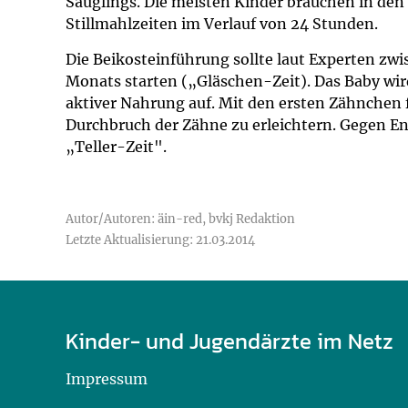
Säuglings. Die meisten Kinder brauchen in den
Stillmahlzeiten im Verlauf von 24 Stunden.
Die Beikosteinführung sollte laut Experten zwi
Monats starten („Gläschen-Zeit). Das Baby wi
aktiver Nahrung auf. Mit den ersten Zähnchen 
Durchbruch der Zähne zu erleichtern. Gegen En
„Teller-Zeit".
Autor/Autoren: äin-red, bvkj Redaktion
Letzte Aktualisierung: 21.03.2014
Kinder- und Jugendärzte im Netz
Impressum