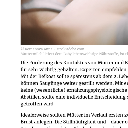
© Romanova Anna - stock.adobe.com
Muttermilch liefert dem Baby lebenswichtige Nährstoffe, ist r
Die Förderung des Kontaktes von Mutter und Ki
für sehr wichtig gehalten. Experten empfehlen d
Mit der Beikost sollte spätestens ab dem 2. L
können Säuglinge weiter gestillt werden. Mit er
keine (wesentliche) ernährungsphysiologische
Abstillen sollte eine individuelle Entscheidun
getroffen wird.
Idealerweise sollten Mütter im Verlauf ersten 
Brust anlegen. Die Stillhäufigkeit und –dauer 