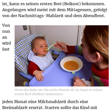
ist, kann es seinen ersten Brei (Beikost) bekommen.
Angefangen wird meist mit dem Mittagessen, gefolgt
von der Nachmittags-Mahlzeit und dem Abendbrot.
Von
nun
an
wird
fast
Wenn das Baby vier bis sechs Monate alt ist, kann es seinen
ersten Brei (Beikost) bekommen.
jeden Monat eine Milchmahlzeit durch eine
Breimahlzeit ersetzt. Starten sollte das Kind mit