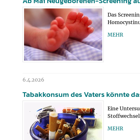
Ab Mai Neugeborenen-Screening auf
Das Screenin
Homocystinu
MEHR
6.4.2026
Tabakkonsum des Vaters könnte das
Eine Unters
Stoffwechsel
MEHR