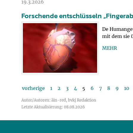
19.3.2026
Forschende entschlüsseln „Fingerab
De Humangene
mit dem sie 
MEHR
vorherige
1
2
3
4
5
6
7
8
9
10
Autor/Autoren: äin-red, bvkj Redaktion
Letzte Aktualisierung: 08.08.2026