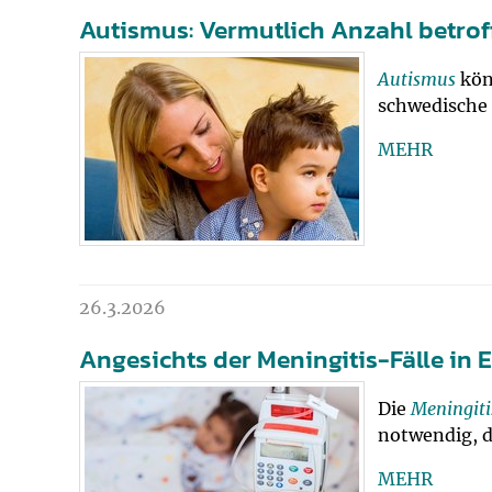
Autismus: Vermutlich Anzahl betro
Autismus
kön
schwedische 
MEHR
26.3.2026
Angesichts der Meningitis-Fälle in
Die
Meningiti
notwendig, d
MEHR