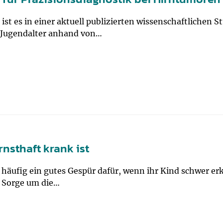
um Bildschirmmediengebrauch
ist es in einer aktuell publizierten wissenschaftlichen 
 Jugendalter anhand von…
ng
Vorsorgen
mpferinnerung
ender
Informationsflyer
rnsthaft krank ist
häufig ein gutes Gespür dafür, wenn ihr Kind schwer erkr
e Sorge um die…