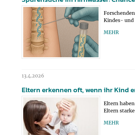
Impfsicherheit
Notdienste
Empfehlungen z
Forschenden 
Kindes- und
Häufige Fragen
Hörlexikon
MEHR
Recht auf Impfu
Material zu den 
Vorsorge- und I
Entwicklungskal
Broschüren und 
13.4.2026
Eltern erkennen oft, wenn ihr Kind e
U0-Vorsorge
Eltern haben 
Eltern stark
MEHR