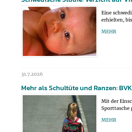
Impfsicherheit
Notdienste
Empfehlungen z
Eine schwedi
erhielten, b
Häufige Fragen
Hörlexikon
MEHR
Recht auf Impfu
Material zu den 
Vorsorge- und I
Entwicklungskal
Broschüren und 
31.7.2026
Mehr als Schultüte und Ranzen: BVK
U0-Vorsorge
Mit der Eins
Sporttasche 
MEHR