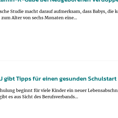
um Bildschirmmediengebrauch
sche Studie macht darauf aufmerksam, dass Babys, die
is zum Alter von sechs Monaten eine…
ng
Vorsorgen
mpferinnerung
ender
Informationsflyer
J gibt Tipps für einen gesunden Schulstart
chulung beginnt für viele Kinder ein neuer Lebensabsch
gibt es aus Sicht des Berufsverbands…