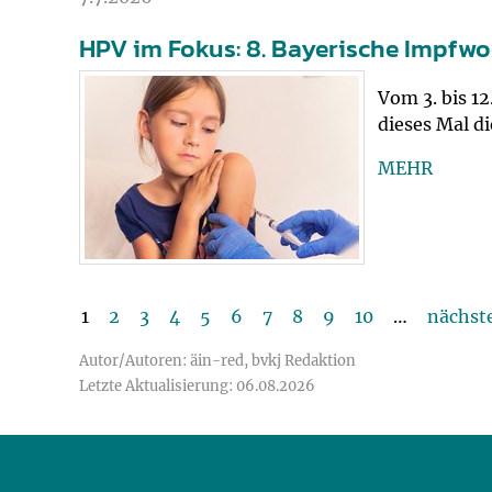
HPV im Fokus: 8. Bayerische Impfw
Vom 3. bis 1
dieses Mal d
MEHR
1
2
3
4
5
6
7
8
9
10
…
nächst
Autor/Autoren: äin-red, bvkj Redaktion
Letzte Aktualisierung: 06.08.2026