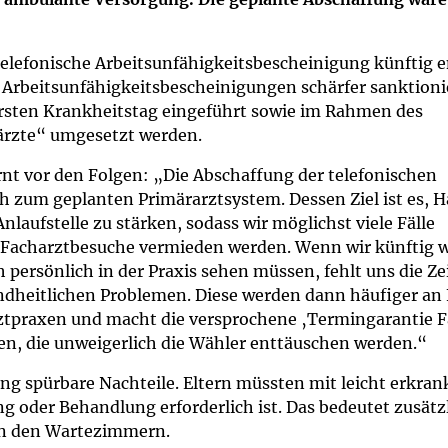
um Bildschirmmediengebrauch
elefonische Arbeitsunfähigkeitsbescheinigung künftig en
n Arbeitsunfähigkeitsbescheinigungen schärfer sanktionie
ersten Krankheitstag eingeführt sowie im Rahmen des
ng
Vorsorgen
ärzte“ umgesetzt werden.
nt vor den Folgen: „Die Abschaffung der telefonischen
mpferinnerung
ender
 zum geplanten Primärarztsystem. Dessen Ziel ist es, 
laufstelle zu stärken, sodass wir möglichst viele Fälle
Informationsflyer
Facharztbesuche vermieden werden. Wenn wir künftig w
persönlich in der Praxis sehen müssen, fehlt uns die Zei
ndheitlichen Problemen. Diese werden dann häufiger a
tpraxen und macht die versprochene ‚Termingarantie Fach
n, die unweigerlich die Wähler enttäuschen werden.“
ung spürbare Nachteile. Eltern müssten mit leicht erkra
 oder Behandlung erforderlich ist. Das bedeutet zusätz
 in den Wartezimmern.