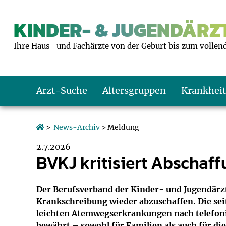
KINDER- & JUGENDÄRZT
Ihre Haus- und Fachärzte von der Geburt bis zum vollen
Arzt-Suche
Altersgruppen
Krankhei
Das erste Jahr
Baby: U1 bis U6
Impfkalender
Notrufnummern
Notdienste
BMI-Rechner
>
News-Archiv
> Meldung
2.7.2026
Kleinkinder
Kleinkind: U7 bi
Impfen: Wann un
Giftnotruf
Sozialpädiatrie
Körpergrößen-R
BVKJ kritisiert Abschaf
Schulkinder
Schulkind: U10 bi
Was muss man b
Hausapotheke
Gesundheitsämt
Blutdruckrechne
Der Berufsverband der Kinder- und Jugendärzt*
Krankschreibung wieder abzuschaffen. Die seit
Jugendliche
Teenager: J1 bis 
Impfreaktionen
Sofortmaßnahm
Link-Tipps
Wachstum-Rech
leichten Atemwegserkrankungen nach telefonis
bewährt – sowohl für Familien als auch für di