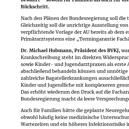
Impfsicherheit
Notdienste
Empfehlungen z
Rückschritt.
Nach den Plänen der Bundesregierung soll die t
Häufige Fragen
Hörlexikon
Gleichzeitig soll die unrichtige Ausstellung vo
verpflichtende Vorlage der AU bereits ab dem 
Recht auf Impfu
Material zu den 
Primärarztsystems eine „Termingarantie Fach
Dr. Michael Hubmann, Präsident des BVKJ,
war
Vorsorge- und I
Entwicklungskal
Krankschreibung steht im direkten Widerspruch
sowie Kinder- und Jugendarztpraxen als erste An
Broschüren und 
abschließend behandeln können und unnötige 
zahlreiche Bagatellerkrankungen ausschließlich 
U0-Vorsorge
Kinder und Jugendliche mit komplexeren gesu
Das erhöht wiederum den Druck auf die Facharz
Bundesregierung macht da leere Versprechunge
Auch für Familien hätte die geplante Neuregel
obwohl häufig keine medizinische Untersuchung
Wartezeiten und ein höheres Infektionsrisiko