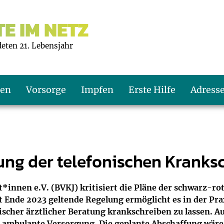
E IM NETZ
deten 21. Lebensjahr
ten
Vorsorge
Impfen
Erste Hilfe
Adress
s U9
d wie oft?
echner
fung der telefonischen Kranks
s U11
eachten?
er
r
innen e.V. (BVKJ) kritisiert die Pläne der schwarz-rot
 Ende 2023 geltende Regelung ermöglicht es in der Pra
J2
en
ner
cher ärztlicher Beratung krankschreiben zu lassen. Aus
e ambulante Versorgung. Die geplante Abschaffung wäre 