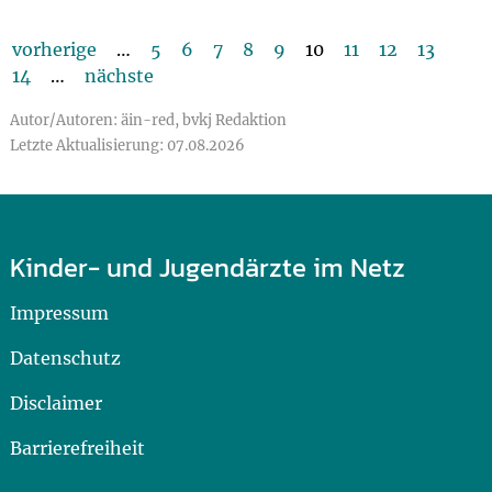
vorherige
…
5
6
7
8
9
10
11
12
13
14
…
nächste
Autor/Autoren: äin-red, bvkj Redaktion
Letzte Aktualisierung: 07.08.2026
Kinder- und Jugendärzte im Netz
Impressum
Datenschutz
Disclaimer
Barrierefreiheit