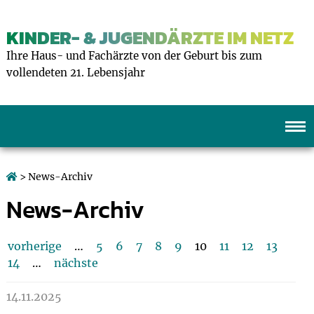
KINDER- & JUGENDÄRZTE IM NETZ
Ihre Haus- und Fachärzte von der Geburt bis zum
vollendeten 21. Lebensjahr
> News-Archiv
News-Archiv
vorherige
…
5
6
7
8
9
10
11
12
13
14
…
nächste
14.11.2025