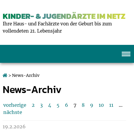
KINDER- & JUGENDÄRZTE IM NETZ
Ihre Haus- und Fachärzte von der Geburt bis zum
vollendeten 21. Lebensjahr
> News-Archiv
News-Archiv
vorherige
2
3
4
5
6
7
8
9
10
11
…
nächste
19.2.2026