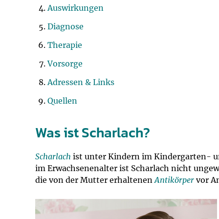
Impfsicherheit
Notdienste
Empfehlungen z
Auswirkungen
Diagnose
Häufige Fragen
Hörlexikon
Therapie
Recht auf Impfu
Material zu den 
Vorsorge
Adressen & Links
Vorsorge- und I
Entwicklungskal
Quellen
Broschüren und 
Was ist Scharlach?
U0-Vorsorge
Scharlach
ist unter Kindern im Kindergarten- un
im Erwachsenenalter ist Scharlach nicht ungew
die von der Mutter erhaltenen
Antikörper
vor An