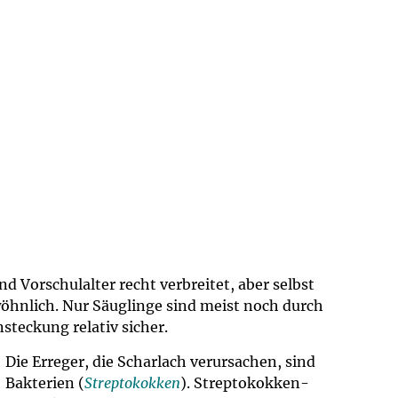
um Bildschirmmediengebrauch
ng
Vorsorgen
mpferinnerung
ender
Informationsflyer
d Vorschulalter recht verbreitet, aber selbst
öhnlich. Nur Säuglinge sind meist noch durch
steckung relativ sicher.
Die Erreger, die Scharlach verursachen, sind
Bakterien (
Streptokokken
). Streptokokken-