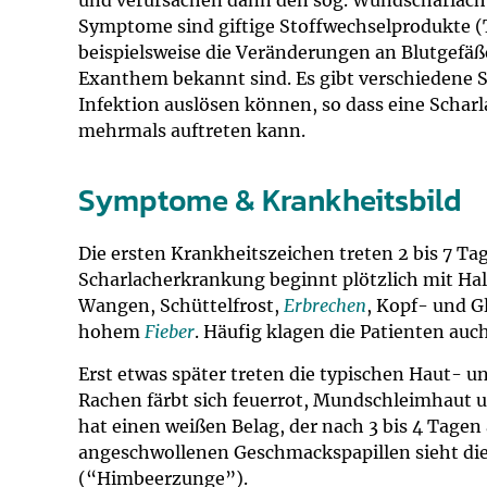
und verursachen dann den sog. Wundscharlach
Symptome sind giftige Stoffwechselprodukte (
beispielsweise die Veränderungen an Blutgefäße
Exanthem bekannt sind. Es gibt verschiedene S
Infektion auslösen können, so dass eine Scha
mehrmals auftreten kann.
Symptome & Krankheitsbild
Die ersten Krankheitszeichen treten 2 bis 7 Ta
Scharlacherkrankung beginnt plötzlich mit H
Wangen, Schüttelfrost,
Erbrechen
, Kopf- und G
hohem
Fieber
. Häufig klagen die Patienten auc
Erst etwas später treten die typischen Haut- 
Rachen färbt sich feuerrot, Mundschleimhaut u
hat einen weißen Belag, der nach 3 bis 4 Tage
angeschwollenen Geschmackspapillen sieht di
(“Himbeerzunge”).