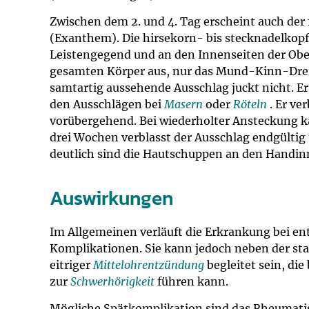
Zwischen dem 2. und 4. Tag erscheint auch der
(Exanthem). Die hirsekorn- bis stecknadelkopf
Leistengegend und an den Innenseiten der Obe
gesamten Körper aus, nur das Mund-Kinn-Dreiec
samtartig aussehende Ausschlag juckt nicht. Er 
den Ausschlägen bei
Masern
oder
Röteln
. Er ve
vorübergehend. Bei wiederholter Ansteckung ka
drei Wochen verblasst der Ausschlag endgültig
deutlich sind die Hautschuppen an den Handi
Auswirkungen
Im Allgemeinen verläuft die Erkrankung bei 
Komplikationen. Sie kann jedoch neben der sta
eitriger
Mittelohrentzündung
begleitet sein, di
zur
Schwerhörigkeit
führen kann.
Mögliche Spätkomplikation sind das Rheumat