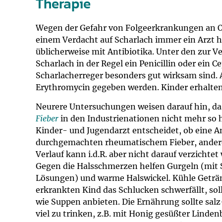
Therapie
Wegen der Gefahr von Folgeerkrankungen an Oh
einem Verdacht auf Scharlach immer ein Arzt 
üblicherweise mit Antibiotika. Unter den zur V
Scharlach in der Regel ein Penicillin oder ein 
Scharlacherreger besonders gut wirksam sind. 
Erythromycin gegeben werden. Kinder erhalten 
Neurere Untersuchungen weisen darauf hin, d
Fieber
in den Industrienationen nicht mehr so hä
Kinder- und Jugendarzt entscheidet, ob eine An
durchgemachten rheumatischem Fieber, ande
Verlauf kann i.d.R. aber nicht darauf verzichtet
Gegen die Halsschmerzen helfen Gurgeln (mit S
Lösungen) und warme Halswickel. Kühle Geträn
erkrankten Kind das Schlucken schwerfällt, sol
wie Suppen anbieten. Die Ernährung sollte salz-
viel zu trinken, z.B. mit Honig gesüßter Linde