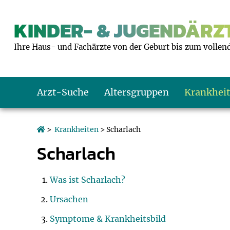
KINDER- & JUGENDÄRZT
Ihre Haus- und Fachärzte von der Geburt bis zum vollen
Arzt-Suche
Altersgruppen
Krankhei
Das erste Jahr
Baby: U1 bis U6
Impfkalender
Notrufnummern
Notdienste
BMI-Rechner
>
Krankheiten
> Scharlach
Scharlach
Kleinkinder
Kleinkind: U7 bi
Impfen: Wann un
Giftnotruf
Sozialpädiatrie
Körpergrößen-R
Schulkinder
Schulkind: U10 bi
Was muss man b
Hausapotheke
Gesundheitsämt
Blutdruckrechne
Was ist Scharlach?
Ursachen
Jugendliche
Teenager: J1 bis 
Impfreaktionen
Sofortmaßnahm
Link-Tipps
Wachstum-Rech
Symptome & Krankheitsbild