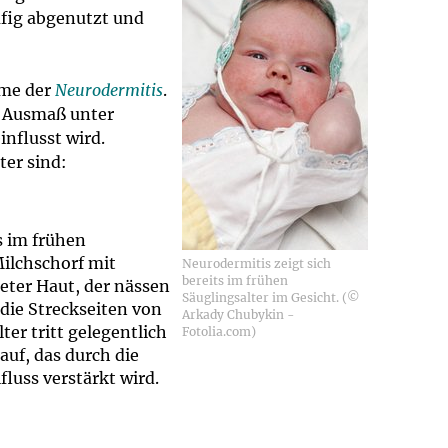
ufig abgenutzt und
ome der
Neurodermitis
.
n Ausmaß unter
nflusst wird.
ter sind:
s im frühen
Milchschorf mit
Neurodermitis zeigt sich
bereits im frühen
eter Haut, der nässen
Säuglingsalter im Gesicht. (©
die Streckseiten von
Arkady Chubykin -
er tritt gelegentlich
Fotolia.com)
uf, das durch die
luss verstärkt wird.