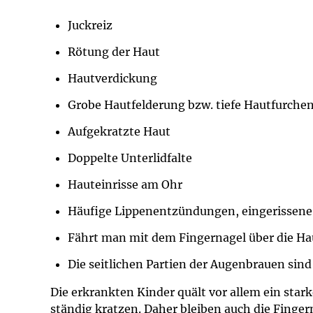
Impfsicherheit
Notdienste
Empfehlungen z
Juckreiz
Häufige Fragen
Hörlexikon
Rötung der Haut
Hautverdickung
Recht auf Impfu
Material zu den 
Grobe Hautfelderung bzw. tiefe Hautfurchen
Vorsorge- und I
Entwicklungskal
Aufgekratzte Haut
Doppelte Unterlidfalte
Broschüren und 
Hauteinrisse am Ohr
U0-Vorsorge
Häufige Lippenentzündungen, eingerissen
Fährt man mit dem Fingernagel über die Hau
Die seitlichen Partien der Augenbrauen sin
Die erkrankten Kinder quält vor allem ein starke
ständig kratzen. Daher bleiben auch die Finger