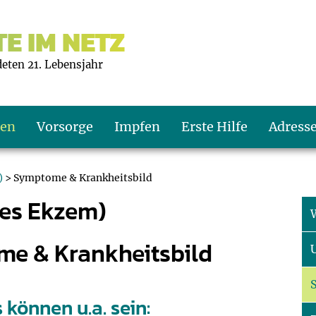
E IM NETZ
deten 21. Lebensjahr
ten
Vorsorge
Impfen
Erste Hilfe
Adress
)
> Symptome & Krankheitsbild
hes Ekzem)
s U9
d wie oft?
echner
me & Krankheitsbild
s U11
eachten?
er
r
J2
en
ner
können u.a. sein: