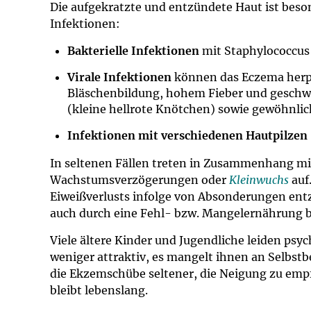
Die aufgekratzte und entzündete Haut ist beson
Infektionen:
Bakterielle Infektionen
mit Staphylococcus
Virale Infektionen
können das Eczema herp
Bläschenbildung, hohem Fieber und gesch
(kleine hellrote Knötchen) sowie gewöhnli
Infektionen mit verschiedenen Hautpilzen
In seltenen Fällen treten in Zusammenhang m
Wachstumsverzögerungen oder
Kleinwuchs
auf.
Eiweißverlusts infolge von Absonderungen entz
auch durch eine Fehl- bzw. Mangelernährung b
Viele ältere Kinder und Jugendliche leiden psyc
weniger attraktiv, es mangelt ihnen an Selbs
die Ekzemschübe seltener, die Neigung zu empf
bleibt lebenslang.