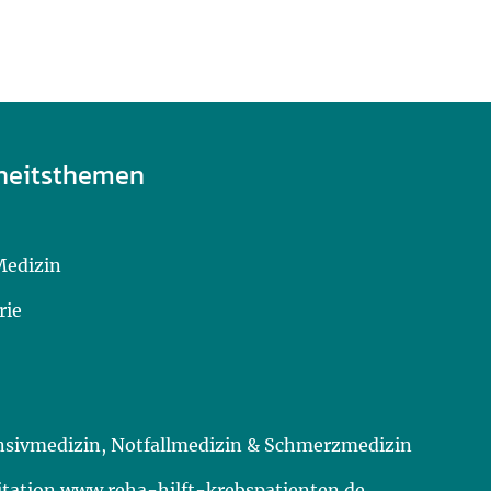
heitsthemen
Medizin
rie
ensivmedizin, Notfallmedizin & Schmerzmedizin
itation www.reha-hilft-krebspatienten.de