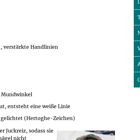
um Bildschirmmediengebrauch
ng
Vorsorgen
, verstärkte Handlinien
mpferinnerung
ender
Informationsflyer
e Mundwinkel
t, entsteht eine weiße Linie
d gelichtet (Hertoghe-Zeichen)
r Juckreiz, sodass sie
nägel nicht