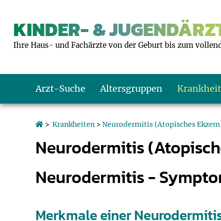
KINDER- & JUGENDÄRZT
Ihre Haus- und Fachärzte von der Geburt bis zum vollen
Arzt-Suche
Altersgruppen
Krankhei
Das erste Jahr
Baby: U1 bis U6
Impfkalender
Notrufnummern
Notdienste
BMI-Rechner
>
Krankheiten
>
Neurodermitis (Atopisches Ekzem
Neurodermitis (Atopisc
Kleinkinder
Kleinkind: U7 bi
Impfen: Wann un
Giftnotruf
Sozialpädiatrie
Körpergrößen-R
Neurodermitis - Sympto
Schulkinder
Schulkind: U10 bi
Was muss man b
Hausapotheke
Gesundheitsämt
Blutdruckrechne
Jugendliche
Teenager: J1 bis 
Impfreaktionen
Sofortmaßnahm
Link-Tipps
Wachstum-Rech
Merkmale einer Neurodermitis 