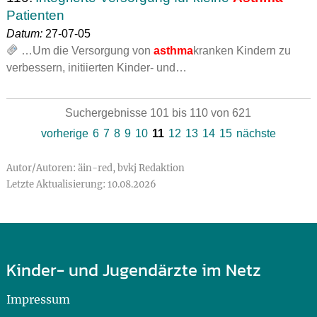
Patienten
Datum:
27-07-05
…Um die Versorgung von
asthma
kranken Kindern zu
verbessern, initiierten Kinder- und…
Suchergebnisse 101 bis 110 von 621
vorherige
6
7
8
9
10
11
12
13
14
15
nächste
Autor/Autoren: äin-red, bvkj Redaktion
Letzte Aktualisierung: 10.08.2026
Kinder- und Jugendärzte im Netz
Impressum