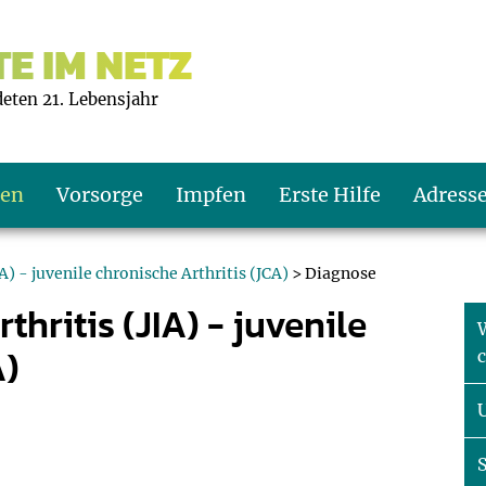
E IM NETZ
deten 21. Lebensjahr
ten
Vorsorge
Impfen
Erste Hilfe
Adress
A) - juvenile chronische Arthritis (JCA)
> Diagnose
thritis (JIA) - juvenile
s U9
d wie oft?
echner
W
A)
c
s U11
eachten?
er
r
J2
en
ner