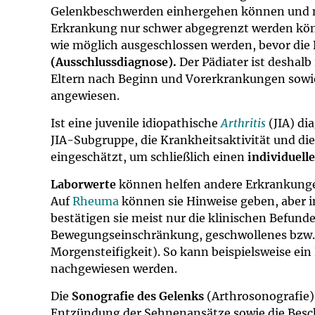
Gelenkbeschwerden einhergehen können und 
Erkrankung nur schwer abgegrenzt werden kön
wie möglich ausgeschlossen werden, bevor die
(Ausschlussdiagnose).
Der Pädiater ist deshalb
Eltern nach Beginn und Vorerkrankungen sowi
angewiesen.
Ist eine juvenile idiopathische
Arthritis
(JIA) di
JIA-Subgruppe, die Krankheitsaktivität und di
eingeschätzt, um schließlich einen
individuell
Laborwerte
können helfen andere Erkrankungen
Auf
Rheuma
können sie Hinweise geben, aber i
bestätigen sie meist nur die klinischen Befund
Bewegungseinschränkung, geschwollenes bzw.
Morgensteifigkeit). So kann beispielsweise ein
nachgewiesen werden.
Die
Sonografie des Gelenks
(Arthrosonografie)
Entzündung der Sehnenansätze sowie die Besc