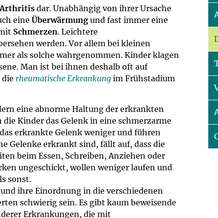
um Bildschirmmediengebrauch
Arthritis
dar. Unabhängig von ihrer Ursache
auch eine
Überwärmung
und fast immer eine
mit
Schmerzen
. Leichtere
ersehen werden. Vor allem bei kleinen
mmer als solche wahrgenommen. Kinder klagen
ng
Vorsorgen
ne. Man ist bei ihnen deshalb oft auf
 die
rheumatische Erkrankung
im Frühstadium
mpferinnerung
ender
dern eine abnorme Haltung der erkrankten
Informationsflyer
 die Kinder das Gelenk in eine schmerzarme
 das erkrankte Gelenk weniger und führen
Gelenke erkrankt sind, fällt auf, dass die
iten beim Essen, Schreiben, Anziehen oder
rken ungeschickt, wollen weniger laufen und
s sonst.
und ihre Einordnung in die verschiedenen
ten schwierig sein. Es gibt kaum beweisende
nderer Erkrankungen, die mit