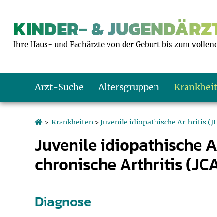
KINDER- & JUGENDÄRZT
Ihre Haus- und Fachärzte von der Geburt bis zum vollen
Arzt-Suche
Altersgruppen
Krankhei
Das erste Jahr
Baby: U1 bis U6
Impfkalender
Notrufnummern
Notdienste
BMI-Rechner
>
Krankheiten
>
Juvenile idiopathische Arthritis (JI
Juvenile idiopathische Ar
Kleinkinder
Kleinkind: U7 bi
Impfen: Wann un
Giftnotruf
Sozialpädiatrie
Körpergrößen-R
chronische Arthritis (JC
Schulkinder
Schulkind: U10 bi
Was muss man b
Hausapotheke
Gesundheitsämt
Blutdruckrechne
Diagnose
Jugendliche
Teenager: J1 bis 
Impfreaktionen
Sofortmaßnahm
Link-Tipps
Wachstum-Rech