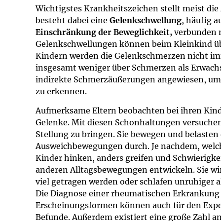
Impfsicherheit
Notdienste
Empfehlungen z
Wichtigstes Krankheitszeichen stellt meist die
besteht dabei eine
Gelenkschwellung
, häufig 
Einschränkung der Beweglichkeit,
verbunden 
Häufige Fragen
Hörlexikon
Gelenkschwellungen können beim Kleinkind üb
Kindern werden die Gelenkschmerzen nicht i
Recht auf Impfu
Material zu den 
insgesamt weniger über Schmerzen als Erwachse
indirekte Schmerzäußerungen angewiesen, um
Vorsorge- und I
Entwicklungskal
zu erkennen.
Aufmerksame Eltern beobachten bei ihren Kin
Broschüren und 
Gelenke. Mit diesen Schonhaltungen versuchen
Stellung zu bringen. Sie bewegen und belasten
U0-Vorsorge
Ausweichbewegungen durch. Je nachdem, welche 
Kinder hinken, anders greifen und Schwierigke
anderen Alltagsbewegungen entwickeln. Sie wi
viel getragen werden oder schlafen unruhiger al
Die Diagnose einer rheumatischen Erkrankung 
Erscheinungsformen können auch für den Exper
Befunde. Außerdem existiert eine große Zahl a