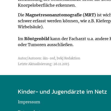
Knorpeloberfläche erkennen.
Die
Magnetresonanztomografie (MRT)
ist wic
schwer erfasst werden können, wie z.B. Kiefe
Wirbelsäule).
Im
Röntgenbild
kann der Facharzt u.a. andere
oder Tumoren ausschließen.
Autor/Autoren: äin-red, bvkj Redaktion
Letzte Aktualisierung: 26.11.2015
Kinder- und Jugendärzte im Netz
Impressum