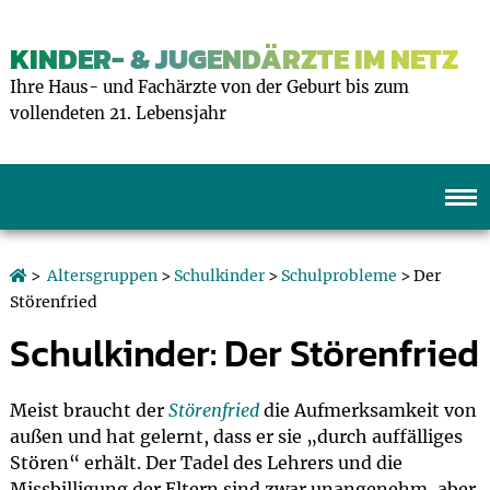
KINDER- & JUGENDÄRZTE IM NETZ
Ihre Haus- und Fachärzte von der Geburt bis zum
vollendeten 21. Lebensjahr
>
Altersgruppen
>
Schulkinder
>
Schulprobleme
> Der
Störenfried
Schulkinder: Der Störenfried
Meist braucht der
Störenfried
die Aufmerksamkeit von
außen und hat gelernt, dass er sie „durch auffälliges
Stören“ erhält. Der Tadel des Lehrers und die
Missbilligung der Eltern sind zwar unangenehm, aber