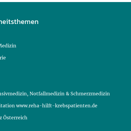
heitsthemen
Medizin
rie
ensivmedizin, Notfallmedizin & Schmerzmedizin
itation www.reha-hilft-krebspatienten.de
 Österreich