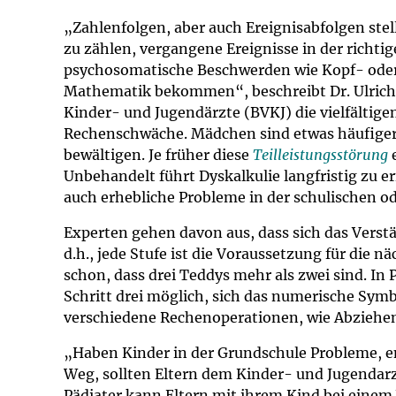
Impfsicherheit
Notdienste
Empfehlungen z
„Zahlenfolgen, aber auch Ereignisabfolgen stell
zu zählen, vergangene Ereignisse in der richti
Häufige Fragen
Hörlexikon
psychosomatische Beschwerden wie Kopf- oder
Mathematik bekommen“, beschreibt Dr. Ulrich 
Recht auf Impfu
Material zu den 
Kinder- und Jugendärzte (BVKJ) die vielfältig
Rechenschwäche. Mädchen sind etwas häufiger 
bewältigen. Je früher diese
Teilleistungsstörung
e
Vorsorge- und I
Entwicklungskal
Unbehandelt führt Dyskalkulie langfristig zu e
auch erhebliche Probleme in der schulischen od
Broschüren und 
Experten gehen davon aus, dass sich das Verstä
d.h., jede Stufe ist die Voraussetzung für die
U0-Vorsorge
schon, dass drei Teddys mehr als zwei sind. In
Schritt drei möglich, sich das numerische Symb
verschiedene Rechenoperationen, wie Abziehe
„Haben Kinder in der Grundschule Probleme, e
Weg, sollten Eltern dem Kinder- und Jugendarz
Pädiater kann Eltern mit ihrem Kind bei einem V