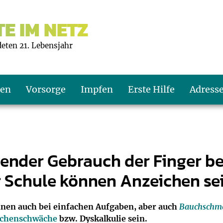
E IM NETZ
deten 21. Lebensjahr
ten
Vorsorge
Impfen
Erste Hilfe
Adress
s U9
d wie oft?
echner
ender Gebrauch der Finger b
 Schule können Anzeichen se
s U11
eachten?
er
r
J2
en
ner
nen auch bei einfachen Aufgaben, aber auch
Bauchschm
chenschwäche
bzw. Dyskalkulie sein.