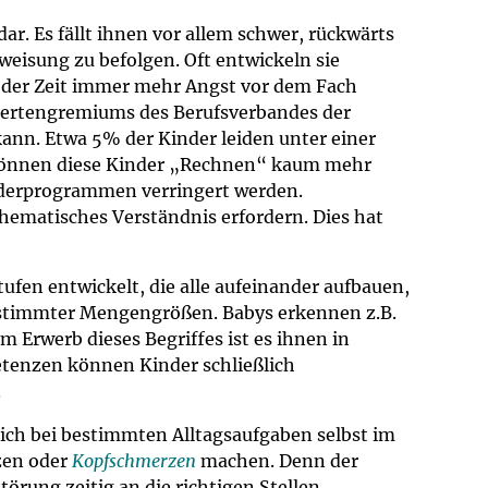
ar. Es fällt ihnen vor allem schwer, rückwärts
weisung zu befolgen. Oft entwickeln sie
der Zeit immer mehr Angst vor dem Fach
pertengremiums des Berufsverbandes der
ann. Etwa 5% der Kinder leiden unter einer
e können diese Kinder „Rechnen“ kaum mehr
rderprogrammen verringert werden.
thematisches Verständnis erfordern. Dies hat
ufen entwickelt, die alle aufeinander aufbauen,
g bestimmter Mengengrößen. Babys erkennen z.B.
 Erwerb dieses Begriffes ist es ihnen in
petenzen können Kinder schließlich
.
ich bei bestimmten Alltagsaufgaben selbst im
zen oder
Kopfschmerzen
machen. Denn der
örung zeitig an die richtigen Stellen