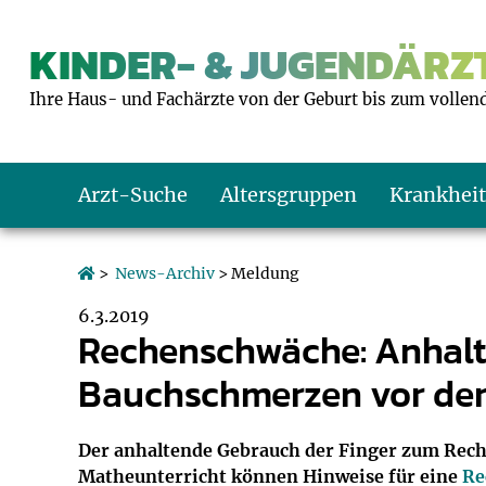
KINDER- & JUGENDÄRZT
Ihre Haus- und Fachärzte von der Geburt bis zum vollen
Arzt-Suche
Altersgruppen
Krankhei
Das erste Jahr
Baby: U1 bis U6
Impfkalender
Notrufnummern
Notdienste
BMI-Rechner
>
News-Archiv
> Meldung
6.3.2019
Kleinkinder
Kleinkind: U7 bi
Impfen: Wann un
Giftnotruf
Sozialpädiatrie
Körpergrößen-R
Rechenschwäche: Anhalt
Bauchschmerzen vor der
Schulkinder
Schulkind: U10 bi
Was muss man b
Hausapotheke
Gesundheitsämt
Blutdruckrechne
Jugendliche
Teenager: J1 bis 
Impfreaktionen
Sofortmaßnahm
Link-Tipps
Wachstum-Rech
Der anhaltende Gebrauch der Finger zum Rech
Matheunterricht können Hinweise für eine
Re