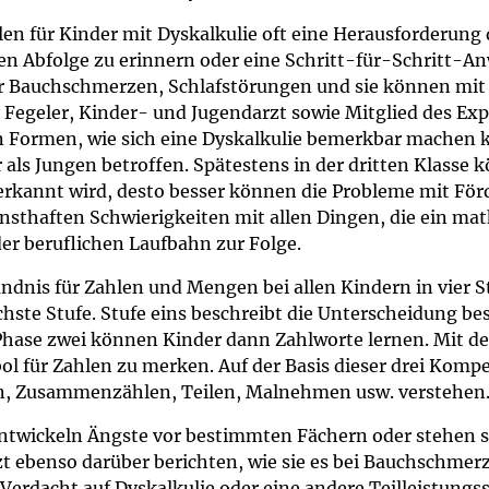
um Bildschirmmediengebrauch
en für Kinder mit Dyskalkulie oft eine Herausforderung d
gen Abfolge zu erinnern oder eine Schritt-für-Schritt-An
 Bauchschmerzen, Schlafstörungen und sie können mit 
Fegeler, Kinder- und Jugendarzt sowie Mitglied des Ex
ng
Vorsorgen
en Formen, wie sich eine Dyskalkulie bemerkbar machen k
als Jungen betroffen. Spätestens in der dritten Klass
rkannt wird, desto besser können die Probleme mit Fö
mpferinnerung
ender
rnsthaften Schwierigkeiten mit allen Dingen, die ein ma
er beruflichen Laufbahn zur Folge.
Informationsflyer
ndnis für Zahlen und Mengen bei allen Kindern in vier St
 nächste Stufe. Stufe eins beschreibt die Unterscheidun
 Phase zwei können Kinder dann Zahlworte lernen. Mit dem
ol für Zahlen zu merken. Auf der Basis dieser drei Kom
n, Zusammenzählen, Teilen, Malnehmen usw. verstehen
ntwickeln Ängste vor bestimmten Fächern oder stehen s
t ebenso darüber berichten, wie sie es bei Bauchschmer
erdacht auf Dyskalkulie oder eine andere Teilleistungsst