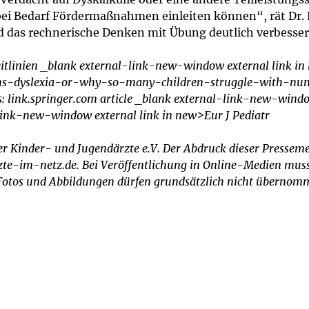
i Bedarf Fördermaßnahmen einleiten können“, rät Dr. Feg
 das rechnerische Denken mit Übung deutlich verbesser
leitlinien _blank external-link-new-window external link 
maths-dyslexia-or-why-so-many-children-struggle-with-n
ps: link.springer.com article _blank external-link-new-wind
ink-new-window external link in new>Eur J Pediatr
er Kinder- und Jugendärzte e.V. Der Abdruck dieser Pressemel
e-im-netz.de. Bei Veröffentlichung in Online-Medien muss d
. Fotos und Abbildungen dürfen grundsätzlich nicht überno