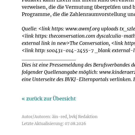
verweisen, die die Vermutung überprüfen und be
Programme, die die Zahlenraumvorstellung und
Quelle: <link https: www.awmf.org uploads tx_sz
<link https: theconversation.com dyscalculia-
external link in new>The Conversation, <link htt
<link http: s00431-014-2455-7 _blank external-l
__________________
Dies ist eine Pressemeldung des Berufsverbandes d
folgender Quellenangabe möglich: www.kinderaerzt
eine Unterseite des BVKJ-Elternportals verlinken
« zurück zur Übersicht
Autor/Autoren: äin-red, bvkj Redaktion
Letzte Aktualisierung: 07.08.2026