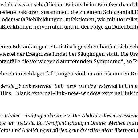
um Bildschirmmediengebrauch
ed des wissenschaftlichen Beirats beim Berufsverband d
iedene Faktoren zusammen, die zu einem Schlaganfall füh
oder Gefäßfehlbildungen. Infektionen, wie mit Borrelie
fäßreaktionen hervorrufen und in der Folge zu Durchblu
ng
Vorsorgen
ltenen Erkrankungen. Statistisch gesehen häufen sich Sc
rtel der Ereignisse findet bei Säuglingen statt. Die Ursa
mpferinnerung
ender
anfälle die vorwiegend auftretenden Symptome“, so Pr
Informationsflyer
iche einen Schlaganfall. Jungen sind aus unbekannten G
inder.de _blank external-link-new-window external link in
 files _blank external-link-new-window external link 
er Kinder- und Jugendärzte e.V. Der Abdruck dieser Pressemel
e-im-netz.de. Bei Veröffentlichung in Online-Medien muss d
. Fotos und Abbildungen dürfen grundsätzlich nicht überno