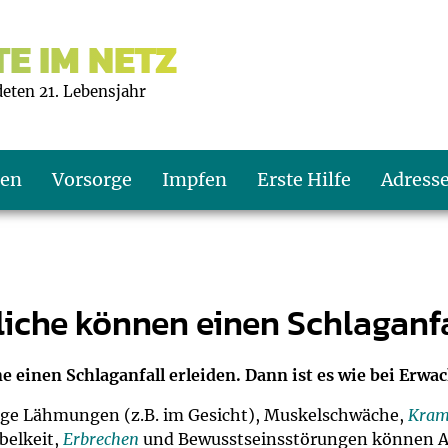
E IM NETZ
deten 21. Lebensjahr
ten
Vorsorge
Impfen
Erste Hilfe
Adress
s U9
d wie oft?
echner
iche können einen Schlaganfa
s U11
eachten?
er
r
einen Schlaganfall erleiden. Dann ist es wie bei Erwac
J2
en
ner
tige Lähmungen (z.B. im Gesicht), Muskelschwäche,
Kram
belkeit,
Erbrechen
und Bewusstseinsstörungen können Anz