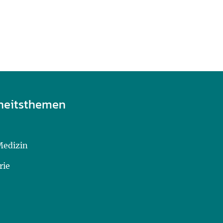
heitsthemen
Medizin
rie