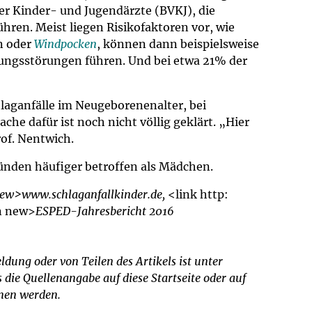
er Kinder- und Jugendärzte (BVKJ), die
ren. Meist liegen Risikofaktoren vor, wie
n oder
Windpocken
, können dann beispielsweise
tungsstörungen führen. Und bei etwa 21% der
hlaganfälle im Neugeborenenalter, bei
che dafür ist noch nicht völlig geklärt. „Hier
of. Nentwich.
ründen häufiger betroffen als Mädchen.
 new>www.schlaganfallkinder.de,
<link http:
in new>
ESPED-Jahresbericht 2016
dung oder von Teilen des Artikels ist unter
ie Quellenangabe auf diese Startseite oder auf
mmen werden.