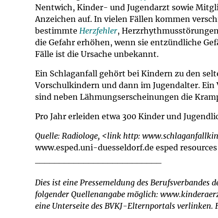
Impfsicherheit
Notdienste
Empfehlungen z
Nentwich, Kinder- und Jugendarzt sowie Mitgli
Anzeichen auf. In vielen Fällen kommen versch
bestimmte
Herzfehler
, Herzrhythmusstörungen 
Häufige Fragen
Hörlexikon
die Gefahr erhöhen, wenn sie entzündliche Ge
Fälle ist die Ursache unbekannt.
Recht auf Impfu
Material zu den 
Ein Schlaganfall gehört bei Kindern zu den se
Vorschulkindern und dann im Jugendalter. Ein Vie
Vorsorge- und I
Entwicklungskal
sind neben Lähmungserscheinungen die Krampf
Broschüren und 
Pro Jahr erleiden etwa 300 Kinder und Jugendl
Quelle: Radiologe, <link http: www.schlaganfallk
U0-Vorsorge
www.esped.uni-duesseldorf.de esped resources
__________________________
Dies ist eine Pressemeldung des Berufsverbandes d
folgender Quellenangabe möglich: www.kinderaerzt
eine Unterseite des BVKJ-Elternportals verlinken