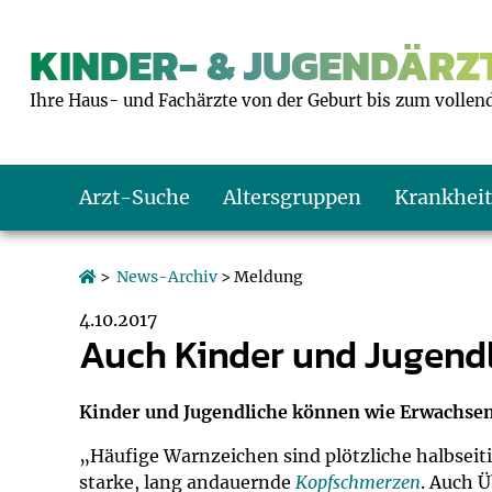
KINDER- & JUGENDÄRZT
Ihre Haus- und Fachärzte von der Geburt bis zum vollen
Arzt-Suche
Altersgruppen
Krankhei
Das erste Jahr
Baby: U1 bis U6
Impfkalender
Notrufnummern
Notdienste
BMI-Rechner
>
News-Archiv
> Meldung
4.10.2017
Kleinkinder
Kleinkind: U7 bi
Impfen: Wann un
Giftnotruf
Sozialpädiatrie
Körpergrößen-R
Auch Kinder und Jugendl
Schulkinder
Schulkind: U10 bi
Was muss man b
Hausapotheke
Gesundheitsämt
Blutdruckrechne
Kinder und Jugendliche können wie Erwachsene 
Jugendliche
Teenager: J1 bis 
Impfreaktionen
Sofortmaßnahm
Link-Tipps
Wachstum-Rech
„Häufige Warnzeichen sind plötzliche halbsei
starke, lang andauernde
Kopfschmerzen
. Auch Ü