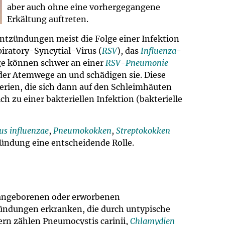
aber auch ohne eine vorhergegangene
Erkältung auftreten.
ntzündungen meist die Folge einer Infektion
piratory-Syncytial-Virus (
RSV
), das
Influenza
-
ge können schwer an einer
RSV-Pneumonie
 der Atemwege an und schädigen sie. Diese
rien, die sich dann auf den Schleimhäuten
h zu einer bakteriellen Infektion (bakterielle
s influenzae
,
Pneumokokken
,
Streptokokken
ündung eine entscheidende Rolle.
 angeborenen oder erworbenen
dungen erkranken, die durch untypische
ern zählen Pneumocystis carinii,
Chlamydien