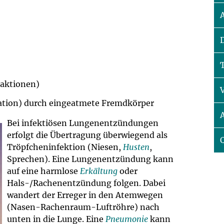
um Bildschirmmediengebrauch
ng
Vorsorgen
eaktionen)
mpferinnerung
ender
ation) durch eingeatmete Fremdkörper
Informationsflyer
Bei infektiösen Lungenentzündungen
erfolgt die Übertragung überwiegend als
Tröpfcheninfektion (Niesen,
Husten
,
Sprechen). Eine Lungenentzündung kann
auf eine harmlose
Erkältung
oder
Hals-/Rachenentzündung folgen. Dabei
wandert der Erreger in den Atemwegen
(Nasen-Rachenraum-Luftröhre) nach
unten in die Lunge. Eine
Pneumonie
kann