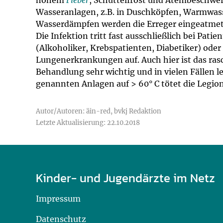
hohem
Fieber
, Schüttelfrost und Atembeschwer
Wasseranlagen, z.B. in Duschköpfen, Warmwas
Wasserdämpfen werden die Erreger eingeatmet
Die Infektion tritt fast ausschließlich bei P
(Alkoholiker, Krebspatienten, Diabetiker) ode
Lungenerkrankungen auf. Auch hier ist das ras
Behandlung sehr wichtig und in vielen Fällen l
genannten Anlagen auf > 60° C tötet die Legion
Autor/Autoren: äin-red, bvkj Redaktion
Letzte Aktualisierung: 22.10.2018
Kinder- und Jugendärzte im Netz
Impressum
Datenschutz