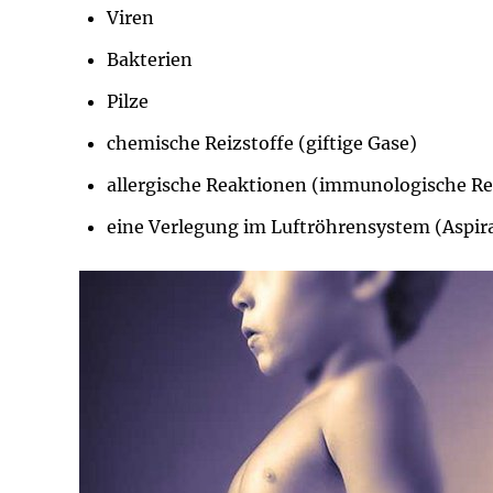
Impfsicherheit
Notdienste
Empfehlungen z
Viren
Bakterien
Häufige Fragen
Hörlexikon
Pilze
Recht auf Impfu
Material zu den 
chemische Reizstoffe (giftige Gase)
allergische Reaktionen (immunologische R
Vorsorge- und I
Entwicklungskal
eine Verlegung im Luftröhrensystem (Aspir
Broschüren und 
U0-Vorsorge