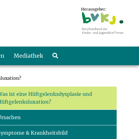
Herausgeber:
en
Mediathek
sluxation?
Was ist eine Hüftgelenksdysplasie und
Hüftgelenksluxation?
Ursachen
Symptome & Krankheitsbild