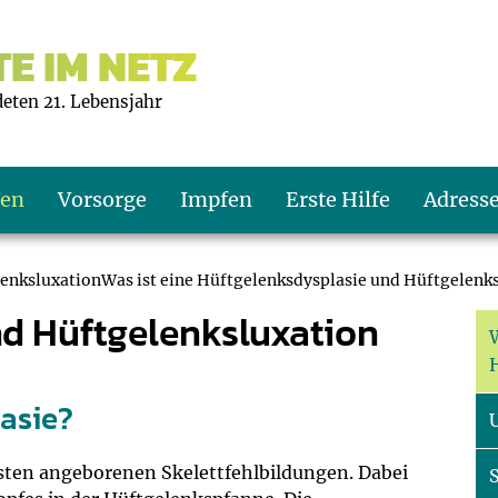
E IM NETZ
deten 21. Lebensjahr
ten
Vorsorge
Impfen
Erste Hilfe
Adress
enksluxationWas ist eine Hüftgelenksdysplasie und Hüftgelenk
d Hüftgelenksluxation
s U9
d wie oft?
echner
s U11
eachten?
er
r
lasie?
J2
en
ner
sten angeborenen Skelettfehlbildungen. Dabei