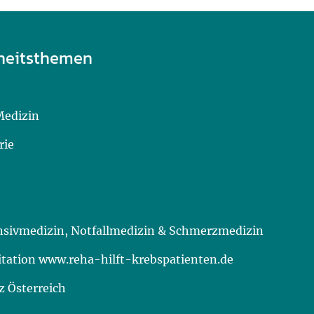
heitsthemen
Medizin
rie
ensivmedizin, Notfallmedizin & Schmerzmedizin
itation www.reha-hilft-krebspatienten.de
 Österreich