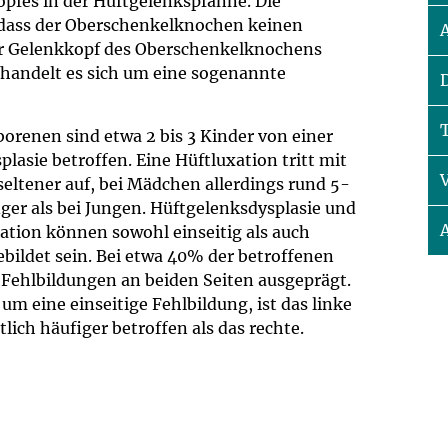
opfes in der Hüftgelenkspfanne. Die
um Bildschirmmediengebrauch
o dass der Oberschenkelknochen keinen
 der Gelenkkopf des Oberschenkelknochens
 handelt es sich um eine sogenannte
ng
Vorsorgen
orenen sind etwa 2 bis 3 Kinder von einer
lasie betroffen. Eine Hüftluxation tritt mit
mpferinnerung
ender
seltener auf, bei Mädchen allerdings rund 5-
ger als bei Jungen. Hüftgelenksdysplasie und
ation können sowohl einseitig als auch
Informationsflyer
ebildet sein. Bei etwa 40% der betroffenen
 Fehlbildungen an beiden Seiten ausgeprägt.
 um eine einseitige Fehlbildung, ist das linke
lich häufiger betroffen als das rechte.