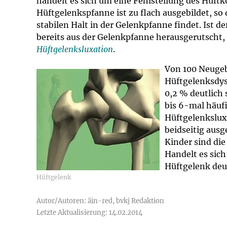
handelt es sich um eine Fehlstellung des Hüftk
Impfsicherheit
Notdienste
Empfehlungen z
Hüftgelenkspfanne ist zu flach ausgebildet, s
stabilen Halt in der Gelenkpfanne findet. Ist
Häufige Fragen
Hörlexikon
bereits aus der Gelenkpfanne herausgerutscht,
Hüftgelenksluxation
.
Recht auf Impfu
Material zu den 
Von 100 Neugeb
Hüftgelenksdysp
Vorsorge- und I
Entwicklungskal
0,2 % deutlich 
bis 6-mal häufi
Hüftgelenkslux
Broschüren und 
beidseitig ausg
Kinder sind die
U0-Vorsorge
Handelt es sich
Hüftgelenk deut
Hüftgelenk
Autor/Autoren: äin-red, bvkj Redaktion
Letzte Aktualisierung: 14.02.2014