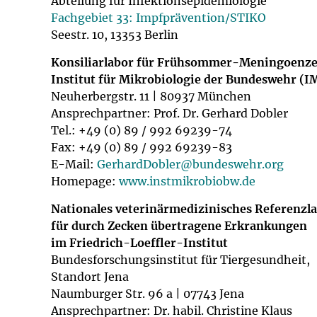
Abteilung für Infektionsepidemiologie
Impfsicherheit
Notdienste
Empfehlungen z
Fachgebiet 33: Impf­prävention/STIKO
Seestr. 10, 13353 Berlin
Häufige Fragen
Hörlexikon
Konsiliarlabor für Frühsommer-Meningoenze
Institut für Mikrobiologie der Bundeswehr (I
Recht auf Impfu
Material zu den 
Neuherbergstr. 11 | 80937 München
Ansprechpartner: Prof. Dr. Gerhard Dobler
Vorsorge- und I
Entwicklungskal
Tel.: +49 (0) 89 / 992 69239-74
Fax: +49 (0) 89 / 992 69239-83
E-Mail:
GerhardDobler@
bundeswehr.org
Broschüren und 
Homepage:
www.instmikrobiobw.de
U0-Vorsorge
Nationales veterinärmedizinisches Referenzl
für durch Zecken übertragene Erkrankungen
im Friedrich-Loeffler-Institut
Bundesforschungsinstitut für Tiergesundheit,
Standort Jena
Naumburger Str. 96 a | 07743 Jena
Ansprechpartner: Dr. habil. Christine Klaus