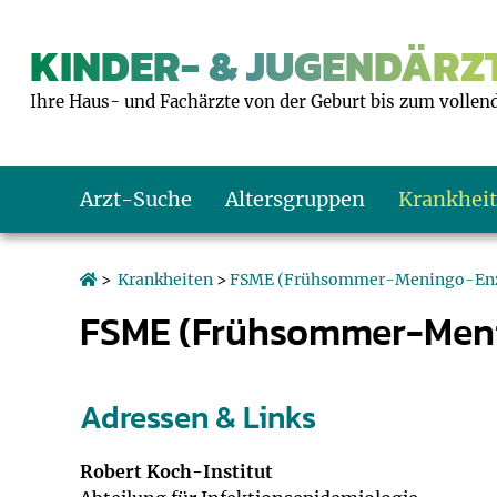
KINDER- & JUGENDÄRZT
Ihre Haus- und Fachärzte von der Geburt bis zum vollen
Arzt-Suche
Altersgruppen
Krankhei
Das erste Jahr
Baby: U1 bis U6
Impfkalender
Notrufnummern
Notdienste
BMI-Rechner
>
Krankheiten
>
FSME (Frühsommer-Meningo-Enze
FSME (Frühsommer-Meni
Kleinkinder
Kleinkind: U7 bi
Impfen: Wann un
Giftnotruf
Sozialpädiatrie
Körpergrößen-R
Schulkinder
Schulkind: U10 bi
Was muss man b
Hausapotheke
Gesundheitsämt
Blutdruckrechne
Adressen & Links
Jugendliche
Teenager: J1 bis 
Impfreaktionen
Sofortmaßnahm
Link-Tipps
Wachstum-Rech
Robert Koch-Institut