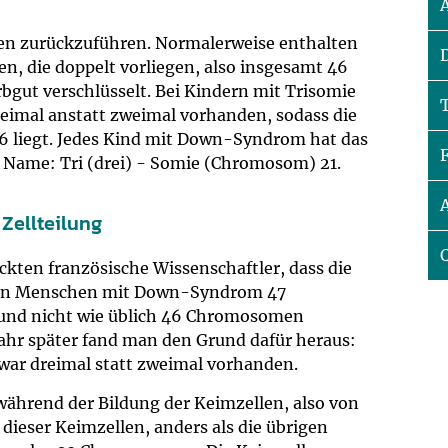
um Bildschirmmediengebrauch
agen zurückzuführen. Normalerweise enthalten
, die doppelt vorliegen, also insgesamt 46
gut verschlüsselt. Bei Kindern mit Trisomie
reimal anstatt zweimal vorhanden, sodass die
ng
Vorsorgen
6 liegt. Jedes Kind mit Down-Syndrom hat das
Name: Tri (drei) - Somie (Chromosom) 21.
mpferinnerung
ender
 Zellteilung
Informationsflyer
ckten französische Wissenschaftler, dass die
von Menschen mit Down-Syndrom 47
nd nicht wie üblich 46 Chromosomen
Jahr später fand man den Grund dafür heraus:
ar dreimal statt zweimal vorhanden.
während der Bildung der Keimzellen, also von
dieser Keimzellen, anders als die übrigen