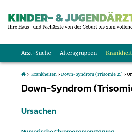
KINDER- & JUGENDÄRZT
Ihre Haus- und Fachärzte von der Geburt bis zum vollen
Arzt-Suche
Altersgruppen
Krankhei
Das erste Jahr
Baby: U1 bis U6
Impfkalender
Notrufnummern
Notdienste
BMI-Rechner
>
Krankheiten
>
Down-Syndrom (Trisomie 21)
> Ur
Down-Syndrom (Trisomie
Kleinkinder
Kleinkind: U7 bi
Impfen: Wann un
Giftnotruf
Sozialpädiatrie
Körpergrößen-R
Schulkinder
Schulkind: U10 bi
Was muss man b
Hausapotheke
Gesundheitsämt
Blutdruckrechne
Ursachen
Jugendliche
Teenager: J1 bis 
Impfreaktionen
Sofortmaßnahm
Link-Tipps
Wachstum-Rech
Numerische Chromosomenstörung