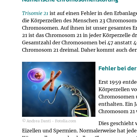
Impfsicherheit
Notdienste
Empfehlungen z
Trisomie 21
ist auf einen Fehler in den Erbanl
die Körperzellen des Menschen 23 Chromosomen
Häufige Fragen
Hörlexikon
Chromosomen. Auf ihnen ist unser gesamtes Erb
21 ist das Chromosom 21 in jeder Körperzelle d
Recht auf Impfu
Material zu den 
Gesamtzahl der Chromosomen bei 47 anstatt 4
Chromosom 21 dreimal. Daher kommt auch der 
Vorsorge- und I
Entwicklungskal
Fehler bei der
Broschüren und 
Erst 1959 entde
Körperzellen 
U0-Vorsorge
Chromosomen u
enthalten. Ein 
Chromosom 21 w
© Andrea Danti - Fotolia.com
Dies geschieht 
Eizellen und Spermien. Normalerweise hat jede 