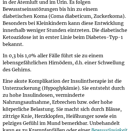
in der Atemluft und im Urin. Es folgen
Bewusstseinsstörungen bis hin zu einem
diabetischen Koma (Coma diabeticum, Zuckerkoma).
Besonders bei Kleinkindern kann diese Entwicklung
innerhalb weniger Stunden eintreten. Die diabetische
Ketoazidose ist in erster Linie beim Diabetes-Typ-1
bekannt.
In 0,3 bis 1,0% aller Fälle führt sie zu einem
lebensgefährlichen Hirnödem, d.h. einer Schwellung
des Gehirns.
Eine akute Komplikation der Insulintherapie ist die
Unterzuckerung (Hypoglykämie). Sie entsteht durch
zu hohe Insulindosen, verminderte
Nahrungsaufnahme, Erbrechen bzw. oder hohe
körperliche Belastung. Sie macht sich durch Blässe,
zittrige Knie, Herzklopfen, Heißhunger sowie ein
pelziges Gefühl im Mund bemerkbar. Unbehandelt
kann es zu Krampfanfällen oder einer
Bewusstlosigkeit