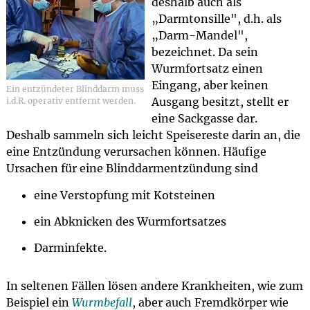
deshalb auch als
„Darmtonsille", d.h. als
„Darm-Mandel",
bezeichnet. Da sein
Wurmfortsatz einen
Eingang, aber keinen
Ein entzündeter Blinddarm muss
Ausgang besitzt, stellt er
i.d.R. operativ entfernt werden.
eine Sackgasse dar.
Deshalb sammeln sich leicht Speisereste darin an, die
eine Entzündung verursachen können. Häufige
Ursachen für eine Blinddarmentzündung sind
eine Verstopfung mit Kotsteinen
ein Abknicken des Wurmfortsatzes
Darminfekte.
In seltenen Fällen lösen andere Krankheiten, wie zum
Beispiel ein
Wurmbefall
, aber auch Fremdkörper wie