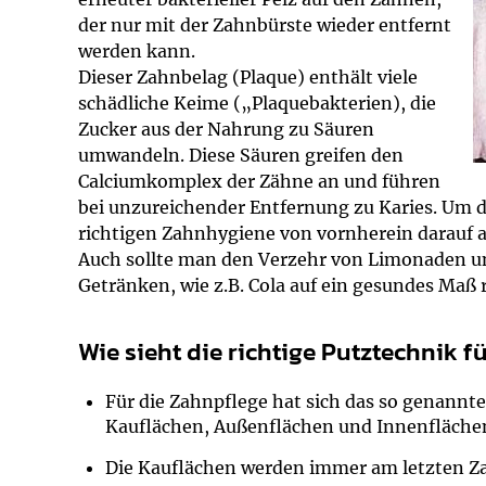
Impfsicherheit
Notdienste
Empfehlungen z
der nur mit der Zahnbürste wieder entfernt
werden kann.
Häufige Fragen
Hörlexikon
Dieser Zahnbelag (Plaque) enthält viele
schädliche Keime („Plaquebakterien), die
Zucker aus der Nahrung zu Säuren
Recht auf Impfu
Material zu den 
umwandeln. Diese Säuren greifen den
Calciumkomplex der Zähne an und führen
Vorsorge- und I
Entwicklungskal
bei unzureichender Entfernung zu Karies. Um 
richtigen Zahnhygiene von vornherein darauf ac
Broschüren und 
Auch sollte man den Verzehr von Limonaden un
Getränken, wie z.B. Cola auf ein gesundes Maß 
U0-Vorsorge
Wie sieht die richtige Putztechnik f
Für die Zahnpflege hat sich das so genannte
Kauflächen, Außenflächen und Innenfläche
Die Kauflächen werden immer am letzten 