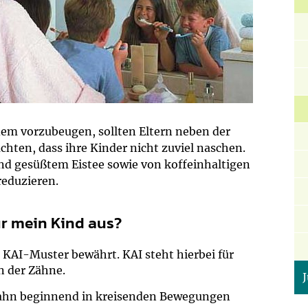
um Bildschirmmediengebrauch
ng
Vorsorgen
mpferinnerung
ender
dem vorzubeugen, sollten Eltern neben der
hten, dass ihre Kinder nicht zuviel naschen.
Informationsflyer
d gesüßtem Eistee sowie von koffeinhaltigen
reduzieren.
ür mein Kind aus?
 KAI-Muster bewährt. KAI steht hierbei für
n der Zähne.
Zahn beginnend in kreisenden Bewegungen