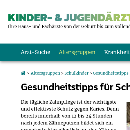
KINDER- & JUGENDÄRZT
Ihre Haus- und Fachärzte von der Geburt bis zum vollen
Arzt-Suche
Altersgruppen
Krankhei
Das erste Jahr
Baby: U1 bis U6
Impfkalender
Notrufnummern
Notdienste
BMI-Rechner
>
Altersgruppen
>
Schulkinder
>
Gesundheitstipps
Gesundheitstipps für Sc
Kleinkinder
Kleinkind: U7 bi
Impfen: Wann un
Giftnotruf
Sozialpädiatrie
Körpergrößen-R
Schulkinder
Schulkind: U10 bi
Was muss man b
Hausapotheke
Gesundheitsämt
Blutdruckrechne
Die tägliche Zahnpflege ist der wichtigste
und effektivste Schutz gegen Karies. Denn
bereits innerhalb von 12 bis 24 Stunden
Jugendliche
Teenager: J1 bis 
Impfreaktionen
Sofortmaßnahm
Link-Tipps
Wachstum-Rech
nach jedem Zähneputzen bildet sich ein
erneuter bakterieller Pelz auf den Zähnen,