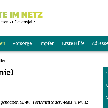
E IM NETZ
deten 21. Lebensjahr
ten
Vorsorge
Impfen
Erste Hilfe
Adress
llen
nie)
s U9
d wie oft?
echner
s U11
eachten?
er
r
J2
en
ner
ugendalter. MMW-Fortschritte der Medizin. Nr. 14