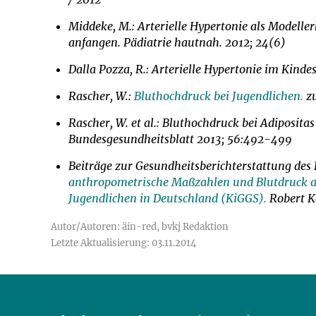
Impfsicherheit
Notdienste
Empfehlungen z
Middeke, M.: Arterielle Hypertonie als Modell
anfangen. Pädiatrie hautnah. 2012; 24(6)
Häufige Fragen
Hörlexikon
Dalla Pozza, R.: Arterielle Hypertonie im Kinde
Recht auf Impfu
Material zu den 
Rascher, W.:
Bluthochdruck bei Jugendlichen.
z
Rascher, W. et al.: Bluthochdruck bei Adiposita
Vorsorge- und I
Entwicklungskal
Bundesgesundheitsblatt 2013; 56:492-499
Beiträge zur Gesundheitsberichterstattung des
Broschüren und 
anthropometrische Maßzahlen und Blutdruck au
Jugendlichen in Deutschland (KiGGS).
Robert Ko
U0-Vorsorge
Autor/Autoren: äin-red, bvkj Redaktion
Letzte Aktualisierung: 03.11.2014