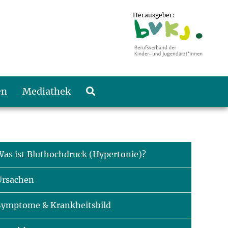
Herausgeber:
en
Mediathek
Was ist Bluthochdruck (Hypertonie)?
Ursachen
Symptome & Krankheitsbild