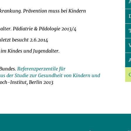
um Bildschirmmediengebrauch
erkrankung. Prävention muss bei Kindern
salter. Pädiatrie & Pädologie 2013/4
ng
Vorsorgen
uletzt besucht 2.6.2014
s im Kindes und Jugendalter.
mpferinnerung
ender
 Bundes.
Referenzperzentile für
Informationsflyer
s der Studie zur Gesundheit von Kindern und
ch-Institut, Berlin 2013