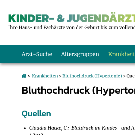
KINDER- & JUGENDÄRZT
Ihre Haus- und Fachärzte von der Geburt bis zum vollen
Arzt-Suche
Altersgruppen
Krankhei
Das erste Jahr
Baby: U1 bis U6
Impfkalender
Notrufnummern
Notdienste
BMI-Rechner
>
Krankheiten
>
Bluthochdruck (Hypertonie)
> Que
Bluthochdruck (Hyperto
Kleinkinder
Kleinkind: U7 bi
Impfen: Wann un
Giftnotruf
Sozialpädiatrie
Körpergrößen-R
Schulkinder
Schulkind: U10 bi
Was muss man b
Hausapotheke
Gesundheitsämt
Blutdruckrechne
Quellen
Jugendliche
Teenager: J1 bis 
Impfreaktionen
Sofortmaßnahm
Link-Tipps
Wachstum-Rech
Claudia Hacke, C.: Blutdruck im Kindes- und J
/ 2012