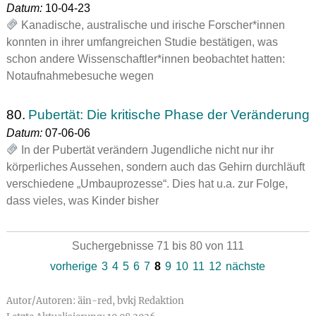
Datum:
10-04-23
Kanadische, australische und irische Forscher*innen
konnten in ihrer umfangreichen Studie bestätigen, was
schon andere Wissenschaftler*innen beobachtet hatten:
Notaufnahmebesuche wegen
80.
Pubertät: Die kritische Phase der Veränderung
Datum:
07-06-06
In der Pubertät verändern Jugendliche nicht nur ihr
körperliches Aussehen, sondern auch das Gehirn durchläuft
verschiedene „Umbauprozesse“. Dies hat u.a. zur Folge,
dass vieles, was Kinder bisher
Suchergebnisse 71 bis 80 von 111
vorherige
3
4
5
6
7
8
9
10
11
12
nächste
Autor/Autoren: äin-red, bvkj Redaktion