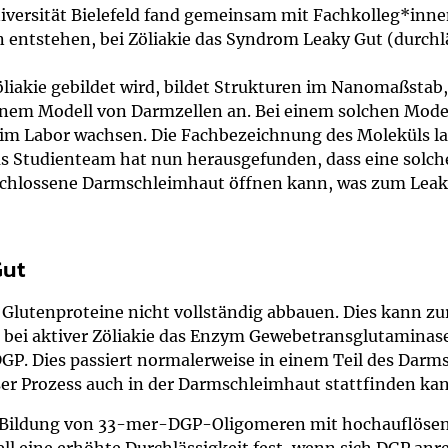
um Bildschirmmediengebrauch
iversität Bielefeld fand gemeinsam mit Fachkolleg*inn
n entstehen, bei Zöliakie das Syndrom Leaky Gut (durchl
öliakie gebildet wird, bildet Strukturen im Nanomaßstab,
inem Modell von Darmzellen an. Bei einem solchen Mode
ng
Vorsorgen
 im Labor wachsen. Die Fachbezeichnung des Moleküls la
s Studienteam hat nun herausgefunden, dass eine solch
mpferinnerung
ender
chlossene Darmschleimhaut öffnen kann, was zum Leaky
Informationsflyer
Gut
Glutenproteine nicht vollständig abbauen. Dies kann zu
 bei aktiver Zöliakie das Enzym Gewebetransglutaminas
GP. Dies passiert normalerweise in einem Teil des Darms
ser Prozess auch in der Darmschleimhaut stattfinden ka
ie Bildung von 33-mer-DGP-Oligomeren mit hochauflöse