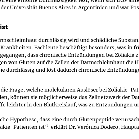
l eine erhöhte Durchlässigkeit fest, wenn sich DGP anre
an der Universität Buenos Aires in Argentinien und war Pos
ist
mschleimhaut durchlässig wird und schädliche Substanz
rankheiten. Fachleute beschäftigt besonders, was in fr
sgegangen, dass chronische Entzündungen bei Zöliakie zu
ngen von Gluten auf die Zellen der Darmschleimhaut die
sie durchlässig und löst dadurch chronische Entzündunge
ch die Frage, welche molekularen Auslöser bei Zöliakie-
en, können sie möglicherweise das Zellnetzwerk der D
fe leichter in den Blutkreislauf, was zu Entzündungen 
sche Hypothese, dass eine durch Glutenpeptide verursa
akie-Patienten ist“, erklärt Dr. Verónica Dodero, Haupta