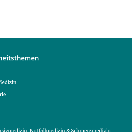
heitsthemen
Medizin
rie
ensivmedizin, Notfallmedizin & Schmerzmedizin