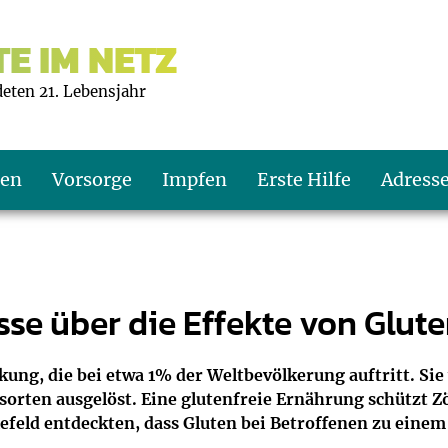
E IM NETZ
deten 21. Lebensjahr
ten
Vorsorge
Impfen
Erste Hilfe
Adress
s U9
d wie oft?
echner
sse über die Effekte von Glut
s U11
eachten?
er
r
ng, die bei etwa 1% der Weltbevölkerung auftritt. Sie
sorten ausgelöst. Eine glutenfreie Ernährung schützt 
J2
en
ner
efeld entdeckten, dass Gluten bei Betroffenen zu eine