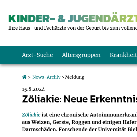
KINDER- & JUGENDÄRZT
Ihre Haus- und Fachärzte von der Geburt bis zum vollen
Arzt-Suche
Altersgruppen
Krankhei
Das erste Jahr
Baby: U1 bis U6
Impfkalender
Notrufnummern
Notdienste
BMI-Rechner
>
News-Archiv
> Meldung
15.8.2024
Kleinkinder
Kleinkind: U7 bi
Impfen: Wann un
Giftnotruf
Sozialpädiatrie
Körpergrößen-R
Zöliakie: Neue Erkenntni
Schulkinder
Schulkind: U10 bi
Was muss man b
Hausapotheke
Gesundheitsämt
Blutdruckrechne
Zöliakie
ist eine chronische Autoimmunerkranku
aus Weizen, Gerste, Roggen und einigen Hafer
Jugendliche
Teenager: J1 bis 
Impfreaktionen
Sofortmaßnahm
Link-Tipps
Wachstum-Rech
Darmschäden. Forschende der Universität Biel