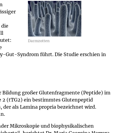
en
ässiger
 die
ll
utet:
Darmzotten
e
-Gut-Syndrom führt. Die Studie erschien in
r Bildung großer Glutenfragmente (Peptide) im
e 2 (tTG2) ein bestimmtes Glutenpeptid
, der als Lamina propria bezeichnet wird.
nn.
nder Mikroskopie und biophysikalischen