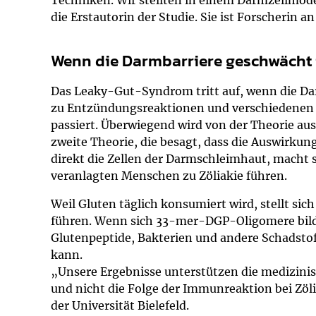
Techniken. Wir stellten in einem Darmzellmodel
die Erstautorin der Studie. Sie ist Forscherin 
Wenn die Darmbarriere geschwächt 
Das Leaky-Gut-Syndrom tritt auf, wenn die Dar
zu Entzündungsreaktionen und verschiedenen K
passiert. Überwiegend wird von der Theorie au
zweite Theorie, die besagt, dass die Auswirku
direkt die Zellen der Darmschleimhaut, macht 
veranlagten Menschen zu Zöliakie führen.
Weil Gluten täglich konsumiert wird, stellt si
führen. Wenn sich 33-mer-DGP-Oligomere bild
Glutenpeptide, Bakterien und andere Schadstof
kann.
„Unsere Ergebnisse unterstützen die medizini
und nicht die Folge der Immunreaktion bei Zöli
der Universität Bielefeld.