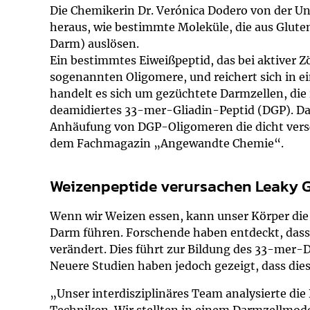
Impfsicherheit
Notdienste
Empfehlungen z
Die Chemikerin Dr. Verónica Dodero von der Un
heraus, wie bestimmte Moleküle, die aus Glute
Darm) auslösen.
Häufige Fragen
Hörlexikon
Ein bestimmtes Eiweißpeptid, das bei aktiver Z
sogenannten Oligomere, und reichert sich in e
Recht auf Impfu
Material zu den 
handelt es sich um gezüchtete Darmzellen, die
deamidiertes 33-mer-Gliadin-Peptid (DGP). Da
Vorsorge- und I
Entwicklungskal
Anhäufung von DGP-Oligomeren die dicht vers
dem Fachmagazin „Angewandte Chemie“.
Broschüren und 
Weizenpeptide verursachen Leaky 
U0-Vorsorge
Wenn wir Weizen essen, kann unser Körper die 
Darm führen. Forschende haben entdeckt, dass
verändert. Dies führt zur Bildung des 33-mer-D
Neuere Studien haben jedoch gezeigt, dass die
„Unser interdisziplinäres Team analysierte d