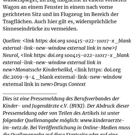
Wagon an einem Fenster in einem nach vorne
gerichteten Sitz und im Flugzeug im Bereich der
Tragflächen. Auch hier gilt es, widersprüchliche
Sinneseindrücke zu vermeiden.
Quellen: <link https: doi.org s00415-022-11017-x _blank
external-link-new-window external link in new>J
Neurol, <link https: doi.org s00415-022-11017-x _blank
external-link-new-window external link in
new>Monatsschr Kinderheilkd,
<link https: doi.org
dic.2019-9-4 _blank external-link-new-window
external link in new>
Drugs Context
__________________
Dies ist eine Pressemeldung des Berufsverbandes der
Kinder- und Jugendärzte e.V. (BVKJ). Der Abdruck dieser
Pressemeldung oder von Teilen des Artikels ist unter
folgender Quellenangabe möglich: www.kinderaerzte-
im-netz.de. Bei Veröffentlichung in Online-Medien muss
die Quellenangabe auf diese Startseite oder auf eine