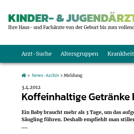
KINDER- & JUGENDÄRZT
Ihre Haus- und Fachärzte von der Geburt bis zum vollen
Arzt-Suche
Altersgruppen
Krankhei
Das erste Jahr
Baby: U1 bis U6
Impfkalender
Notrufnummern
Notdienste
BMI-Rechner
>
News-Archiv
> Meldung
3.4.2012
Kleinkinder
Kleinkind: U7 bi
Impfen: Wann un
Giftnotruf
Sozialpädiatrie
Körpergrößen-R
Koffeinhaltige Getränke
Schulkinder
Schulkind: U10 bi
Was muss man b
Hausapotheke
Gesundheitsämt
Blutdruckrechne
Ein Baby braucht mehr als 3 Tage, um das au
Säugling führen. Deshalb empfiehlt man still
Jugendliche
Teenager: J1 bis 
Impfreaktionen
Sofortmaßnahm
Link-Tipps
Wachstum-Rech
....