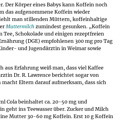
r. Der Körper eines Babys kann Koffein noch
, um das aufgenommene Koffein wieder
hlt man stillenden Müttern, koffeinhaltige
der
Muttermilch
zumindest gesunken. „Koffein
em Tee, Schokolade und einigen rezeptfreien
ür Ernährung (DGE) empfohlenen 300 mg pro Tag
 Kinder- und Jugendärztin in Weimar sowie
h aus Erfahrung weiß man, dass viel Kaffee
ztin Dr. R. Lawrence berichtet sogar von
n macht Eltern darauf aufmerksam, dass sich
 ml Cola beinhaltet ca. 20-50 mg und
ein geht ins Teewasser über. Zucker und Milch
ine Mutter 30-60 mg Koffein. Erst 10 g Koffein