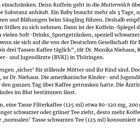
um Bildschirmmediengebrauch
 einschränken. Denn Koffein geht in die
Muttermilch
übe
iese Substanz anhäuft. Ein Baby braucht mehr als 3 Tage
n und Blähungen beim Säugling führen. Deshalb empfie
Stillen zu sich nehmen. Dann ist der Koffein-Spiegel 
in vielen Soft-Drinks, Sportgetränken, speziell schwarz
ng
Vorsorgen
wenn sie sich auf die von der Deutschen Gesellschaft f
is drei Tassen Kaffee täglich“, rät Dr. Monika Niehaus,
mpferinnerung
ender
er- und Jugendärzte (BVKJ) in Thüringen.
en ‚sicher’ für stillende Mütter und ihr Kind sind. Doc
Informationsflyer
so Dr. Niehaus. Die amerikanische Kinder- und Jugendär
den ganzen Tag über Kaffee getrunken hatte. Die Ärzti
indes im Blut bestimmen lässt.
n, eine Tasse Filterkaffee (125 ml) etwa 80-120 mg, 200
länger schwarzer oder grüner Tee zieht, desto mehr Koff
r ‚normalen’ Tasse schwarzen Tee (125 ml) konsumiert e