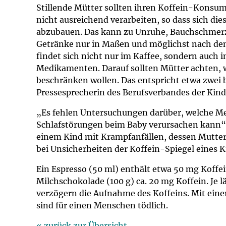
Impfsicherheit
Notdienste
Empfehlungen z
Stillende Mütter sollten ihren Koffein-Konsum
nicht ausreichend verarbeiten, so dass sich d
abzubauen. Das kann zu Unruhe, Bauchschmerze
Häufige Fragen
Hörlexikon
Getränke nur in Maßen und möglichst nach dem 
findet sich nicht nur im Kaffee, sondern auch 
Recht auf Impfu
Material zu den 
Medikamenten. Darauf sollten Mütter achten, 
beschränken wollen. Das entspricht etwa zwei b
Vorsorge- und I
Entwicklungskal
Pressesprecherin des Berufsverbandes der Kind
„Es fehlen Untersuchungen darüber, welche Meng
Broschüren und 
Schlafstörungen beim Baby verursachen kann“, 
einem Kind mit Krampfanfällen, dessen Mutter 
U0-Vorsorge
bei Unsicherheiten der Koffein-Spiegel eines K
Ein Espresso (50 ml) enthält etwa 50 mg Koffei
Milchschokolade (100 g) ca. 20 mg Koffein. Je 
verzögern die Aufnahme des Koffeins. Mit eine
sind für einen Menschen tödlich.
« zurück zur Übersicht