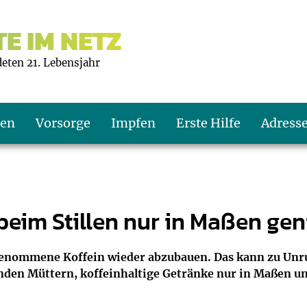
E IM NETZ
deten 21. Lebensjahr
ten
Vorsorge
Impfen
Erste Hilfe
Adress
s U9
d wie oft?
echner
 beim Stillen nur in Maßen ge
s U11
eachten?
er
r
fgenommene Koffein wieder abzubauen. Das kann zu Un
enden Müttern, koffeinhaltige Getränke nur in Maßen u
J2
en
ner