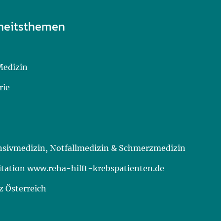
heitsthemen
Medizin
rie
ensivmedizin, Notfallmedizin & Schmerzmedizin
itation www.reha-hilft-krebspatienten.de
 Österreich