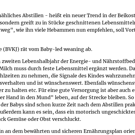
um Bildschirmmediengebrauch
liches Abstillen - heißt ein neuer Trend in der Beikost.
ondern greift zu in Stücke geschnittenen Lebensmitteln
tweg", wie ihn viele Hebammen nun empfehlen, soll Vorte
ng
Vorsorgen
e (BVKJ) rät vom Baby-led weaning ab.
mpferinnerung
ender
 zweiten Lebenshalbjahr der Energie- und Nährstoffbedar
 Milch muss durch feste Lebensmittel ergänzt werden. Da
Informationsflyer
e Mahlzeiten zu nehmen, die Signale des Kindes wahrzune
ssverhalten und ist wünschenswert. Ebenfalls wünschensw
r zu halten etc. Für eine gute Versorgung ist aber auc
er Hand in den Mund" leben, auf der Strecke bleiben. So 
der Babys sind schon kurze Zeit nach dem Abstillen pra
Außerdem kann es sein, dass ein motorisch ungeschickt
tück Gemüse oder Obst verschluckt.
rhin an dem bewährten und sicheren Ernährungsplan orie