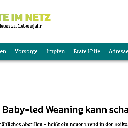
E IM NETZ
deten 21. Lebensjahr
ten
Vorsorge
Impfen
Erste Hilfe
Adress
s U9
d wie oft?
echner
s U11
eachten?
er
r
: Baby-led Weaning kann sch
J2
en
ner
hliches Abstillen - heißt ein neuer Trend in der Beik