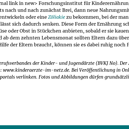
al link in new> Forschungsinstitut für Kinderernährun
ts nach und nach zunächst Brei, dann neue Nahrungsmitt
entwickeln oder eine
Zöliakie
zu bekommen, bei der man 
 lässt sich dadurch senken. Diese Form der Ernährung sc
se oder Obst in Stückchen anbieten, sobald er sie kauen
nd ab dem zehnten Lebensmonat sollten Eltern dazu übe
lfe der Eltern braucht, können sie es dabei ruhig noch f
Berufsverbandes der Kinder- und Jugendärzte (BVKJ No). Der
ch: www.kinderaerzte-im-netz.de. Bei Veröffentlichung in O
rnportals verlinken. Fotos und Abbildungen dürfen grundsät