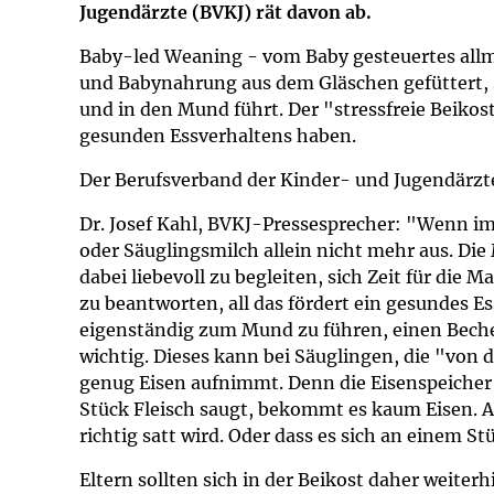
Jugendärzte (BVKJ) rät davon ab.
Impfsicherheit
Notdienste
Empfehlungen z
Baby-led Weaning - vom Baby gesteuertes allmäh
Häufige Fragen
Hörlexikon
und Babynahrung aus dem Gläschen gefüttert, s
und in den Mund führt. Der "stressfreie Beikos
gesunden Essverhaltens haben.
Recht auf Impfu
Material zu den 
Der Berufsverband der Kinder- und Jugendärzt
Vorsorge- und I
Entwicklungskal
Dr. Josef Kahl, BVKJ-Pressesprecher: "Wenn im
oder Säuglingsmilch allein nicht mehr aus. Die
Broschüren und 
dabei liebevoll zu begleiten, sich Zeit für di
zu beantworten, all das fördert ein gesundes E
U0-Vorsorge
eigenständig zum Mund zu führen, einen Beche
wichtig. Dieses kann bei Säuglingen, die "von d
genug Eisen aufnimmt. Denn die Eisenspeicher 
Stück Fleisch saugt, bekommt es kaum Eisen. 
richtig satt wird. Oder dass es sich an einem S
Eltern sollten sich in der Beikost daher weite