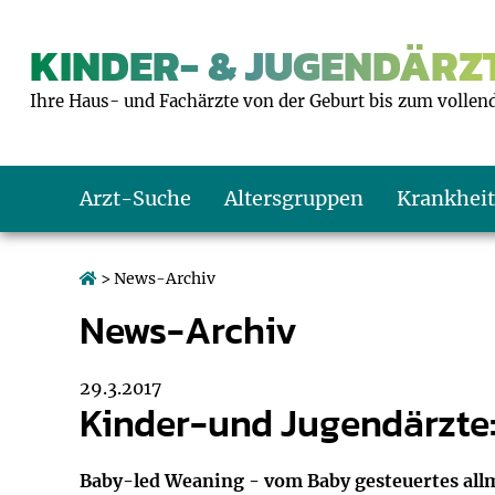
KINDER- & JUGENDÄRZT
Ihre Haus- und Fachärzte von der Geburt bis zum vollen
Arzt-Suche
Altersgruppen
Krankhei
Das erste Jahr
Baby: U1 bis U6
Impfkalender
Notrufnummern
Notdienste
BMI-Rechner
> News-Archiv
News-Archiv
Kleinkinder
Kleinkind: U7 bi
Impfen: Wann un
Giftnotruf
Sozialpädiatrie
Körpergrößen-R
Schulkinder
Schulkind: U10 bi
Was muss man b
Hausapotheke
Gesundheitsämt
Blutdruckrechne
29.3.2017
Kinder-und Jugendärzte
Jugendliche
Teenager: J1 bis 
Impfreaktionen
Sofortmaßnahm
Link-Tipps
Wachstum-Rech
Baby-led Weaning - vom Baby gesteuertes allmä