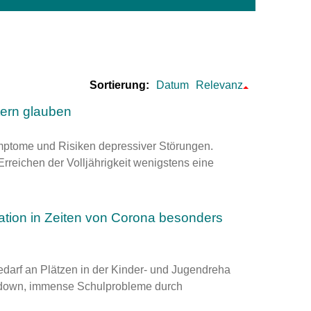
um Bildschirmmediengebrauch
Sortierung:
Datum
Relevanz
ng
Vorsorgen
tern glauben
mpferinnerung
ender
ymptome und Risiken depressiver Störungen.
rreichen der Volljährigkeit wenigstens eine
Informationsflyer
tation in Zeiten von Corona besonders
arf an Plätzen in der Kinder- und Jugend­reha
down, immense Schul­probleme durch