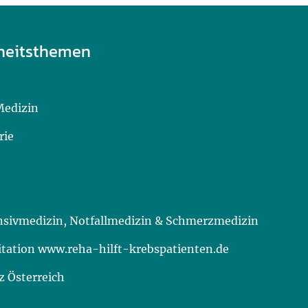
heitsthemen
Medizin
rie
ensivmedizin, Notfallmedizin & Schmerzmedizin
itation www.reha-hilft-krebspatienten.de
 Österreich