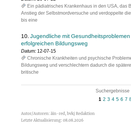
Ein pädiatrisches Krankenhaus in den USA, das Bo
Anstieg der Selbstmordversuche und verdoppelte di
bis eine
10.
Jugendliche mit Gesundheitsproblemen b
erfolgreichen Bildungsweg
Datum:
12-07-15
Chronische Krankheiten und psychische Probleme
Bildungsweg und verschlechtern dadurch die späte
britische
Suchergebnisse 1
1
2
3
4
5
6
7
Autor/Autoren: äin-red, bvkj Redaktion
Letzte Aktualisierung: 08.08.2026