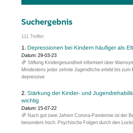
Impfsicherheit
Notdienste
Empfehlungen z
Suchergebnis
Häufige Fragen
Hörlexikon
111 Treffer:
Recht auf Impfu
Material zu den 
1.
Depressionen bei Kindern häufiger als El
Vorsorge- und I
Entwicklungskal
Datum:
29-03-23
Stiftung Kindergesundheit informiert über Warns
Mindestens jeder zehnte Jugendliche erlebt bis zum E
Broschüren und 
depressive
U0-Vorsorge
2.
Stärkung der Kinder- und Jugendrehabili
wichtig
Datum:
15-07-22
Nach gut zwei Jahren Corona-Pandemie ist der Bed
besonders hoch. Psychische Folgen durch den Lock