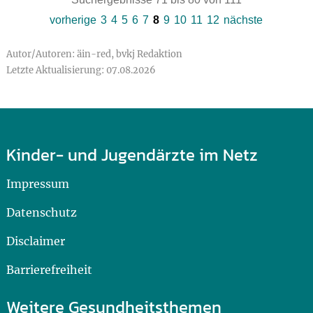
vorherige
3
4
5
6
7
8
9
10
11
12
nächste
Autor/Autoren: äin-red, bvkj Redaktion
Letzte Aktualisierung: 07.08.2026
Kinder- und Jugendärzte im Netz
Impressum
Datenschutz
Disclaimer
Barrierefreiheit
Weitere Gesundheitsthemen