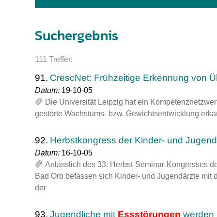
Impfsicherheit
Notdienste
Empfehlungen z
Suchergebnis
Häufige Fragen
Hörlexikon
111 Treffer:
Recht auf Impfu
Material zu den 
91.
CrescNet: Frühzeitige Erkennung von 
Vorsorge- und I
Entwicklungskal
Datum:
19-10-05
Die Universität Leipzig hat ein Kompetenznetzwerk
gestörte Wachstums- bzw. Gewichtsentwicklung erkan
Broschüren und 
92.
Herbstkongress der Kinder- und Jugen
U0-Vorsorge
Datum:
16-10-05
Anlässlich des 33. Herbst-Seminar-Kongresses de
Bad Orb befassen sich Kinder- und Jugendärzte mi
der
93.
Jugendliche mit
Essstörungen
werden 