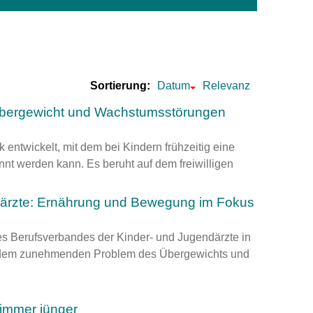
um Bildschirmmediengebrauch
Sortierung:
Datum
Relevanz
ng
Vorsorgen
Übergewicht und Wachstumsstörungen
mpferinnerung
ender
 entwickelt, mit dem bei Kindern frühzeitig eine
nt werden kann. Es beruht auf dem freiwilligen
Informationsflyer
därzte: Ernährung und Bewegung im Fokus
s Berufsverbandes der Kinder- und Jugendärzte in
t dem zunehmenden Problem des Übergewichts und
immer jünger