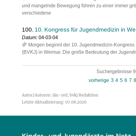
und mangelnde Bewegung führen zu einer immer größ
verschiedene
100.
10. Kongress für Jugendmedizin in We
Datum:
04-03-04
Morgen beginnt der 10. Jugendmedizin-Kongress 
(BVKJ) in Weimar. Die große Bedeutung der Jugend
Suchergebnisse 91
vorherige
3
4
5
6
7
Autor/Autoren: äin-red, bvkj Redaktion
Letzte Aktualisierung: 07.08.2026
Kinder- und Jugendärzte im Netz