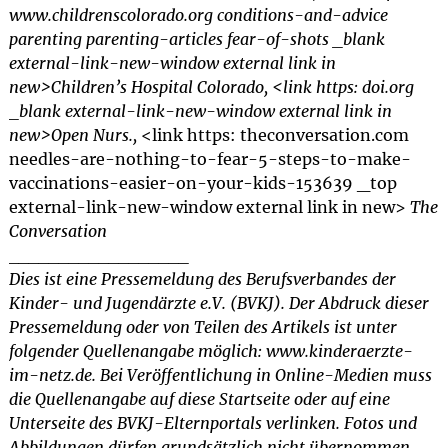
www.childrenscolorado.org conditions-and-advice
parenting parenting-articles fear-of-shots _blank
external-link-new-window external link in
new>Children’s Hospital Colorado, <link https: doi.org
_blank external-link-new-window external link in
new>Open Nurs.,
<link https: theconversation.com
needles-are-nothing-to-fear-5-steps-to-make-
vaccinations-easier-on-your-kids-153639 _top
external-link-new-window external link in new>
The
Conversation
__________________
Dies ist eine Pressemeldung des Berufsverbandes der
Kinder- und Jugendärzte e.V. (BVKJ). Der Abdruck dieser
Pressemeldung oder von Teilen des Artikels ist unter
folgender Quellenangabe möglich: www.kinderaerzte-
im-netz.de. Bei Veröffentlichung in Online-Medien muss
die Quellenangabe auf diese Startseite oder auf eine
Unterseite des BVKJ-Elternportals verlinken. Fotos und
Abbildungen dürfen grundsätzlich nicht übernommen