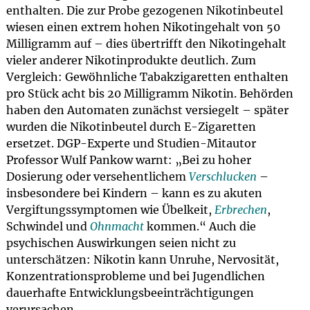
enthalten. Die zur Probe gezogenen Nikotinbeutel
wiesen einen extrem hohen Nikotingehalt von 50
Milligramm auf – dies übertrifft den Nikotingehalt
vieler anderer Nikotinprodukte deutlich. Zum
Vergleich: Gewöhnliche Tabakzigaretten enthalten
pro Stück acht bis 20 Milligramm Nikotin. Behörden
haben den Automaten zunächst versiegelt – später
wurden die Nikotinbeutel durch E-Zigaretten
ersetzet. DGP-Experte und Studien-Mitautor
Professor Wulf Pankow warnt: „Bei zu hoher
Dosierung oder versehentlichem
Verschlucken
–
insbesondere bei Kindern – kann es zu akuten
Vergiftungssymptomen wie Übelkeit,
Erbrechen
,
Schwindel und
Ohnmacht
kommen.“ Auch die
psychischen Auswirkungen seien nicht zu
unterschätzen: Nikotin kann Unruhe, Nervosität,
Konzentrationsprobleme und bei Jugendlichen
dauerhafte Entwicklungsbeeinträchtigungen
verursachen.