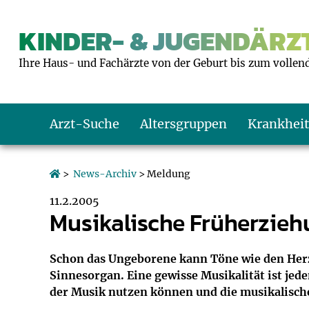
KINDER- & JUGENDÄRZT
Ihre Haus- und Fachärzte von der Geburt bis zum vollen
Arzt-Suche
Altersgruppen
Krankhei
Das erste Jahr
Baby: U1 bis U6
Impfkalender
Notrufnummern
Notdienste
BMI-Rechner
>
News-Archiv
> Meldung
11.2.2005
Kleinkinder
Kleinkind: U7 bi
Impfen: Wann un
Giftnotruf
Sozialpädiatrie
Körpergrößen-R
Musikalische Früherzieh
Schulkinder
Schulkind: U10 bi
Was muss man b
Hausapotheke
Gesundheitsämt
Blutdruckrechne
Schon das Ungeborene kann Töne wie den Herz
Sinnesorgan. Eine gewisse Musikalität ist jede
Jugendliche
Teenager: J1 bis 
Impfreaktionen
Sofortmaßnahm
Link-Tipps
Wachstum-Rech
der Musik nutzen können und die musikalische