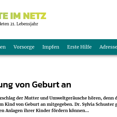
E IM NETZ
deten 21. Lebensjahr
ten
Vorsorge
Impfen
Erste Hilfe
Adress
s U9
d wie oft?
echner
ung von Geburt an
s U11
eachten?
er
r
schlag der Mutter und Umweltgeräusche hören, denn die
m Kind von Geburt an mitgegeben. Dr. Sylvia Schuster gi
J2
en
ner
n Anlagen ihrer Kinder fördern können...