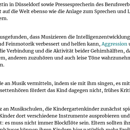
um Bildschirmmediengebrauch
rztin in Düsseldorf sowie Pressesprecherin des Berufsve
it auf die Welt ebenso wie die Anlage zum Sprechen und L
ern.
ng
Vorsorgen
usgefunden, dass Musizieren die Intelligenzentwicklung
und Feinmotorik verbessert und helfen kann,
Aggression
u
 Verbindung und die Aktivität beider Gehirnhälften, das
mpferinnerung
ender
udem, anderen zuzuhören und auch leise Töne wahrzun
n.
Informationsflyer
e an Musik vermitteln, indem sie mit ihm singen, es m
ssettenhören fördert das Kind dagegen nicht, frühes Kri
tz an Musikschulen, die Kindergartenkinder zunächst spi
ie Kinder dort verschiedene Instrumente ausprobieren un
t: es muss nicht immer Blockflöte sein. Eltern sollten 
lienhäuser können ihren Kindern hier natürlich mehr Fre