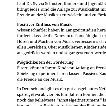
Impfsicherheit
Notdienste
Empfehlungen z
Laut Dr. Sylvia Schuster, Kinder- und Jugendä
bringt jedes Kind die Anlage zur Musikalität m
Freude an der Musik zu entwickeln und zu förd
Häufige Fragen
Hörlexikon
Positiver Einfluss von Musik
Recht auf Impfu
Material zu den 
Wissenschaftler haben in Langzeitstudien hera
fördert, dass sie die Konzentrationsfähigkeit 
Hören und Machen von Musik verbessern sich die
Vorsorge- und I
Entwicklungskal
allen Bereichen. Über Musik lernen Kinder z
ausgedrückt werden und sogar gesteuert werde
Broschüren und 
Möglichkeiten der Förderung
Eltern können ihrem Kind von Anfang an Freud
U0-Vorsorge
Spielzeug experimentieren lassen. Passives Ka
die Freude an der Musik.
In Deutschland gibt es ein gut ausgebautes Ne
später, etwa ab vier bis fünf Jahren können d
noch das beliebteste "Einsteigerinstrument" is
lernen lassen. Besitzer freistehender Einfami