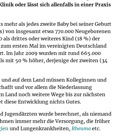
nik oder lässt sich allenfalls in einer Praxis
s mehr als jedes zweite Baby bei seiner Geburt
tis) von insgesamt etwa 770.000 Neugeborenen
 als drittes oder weiteres Kind (18 %) der
u zum ersten Mal im vereinigten Deutschland
ert. Im Jahr 2009 wurden mit rund 665.000
s mit 50 % höher, derjenige der zweiten (34
te und auf dem Land müssen Kolleginnen und
chafft und vor allem die Niederlassung
em Land noch weitere Wege bis zur nächsten
t diese Entwicklung nichts Gutes.
nd Jugendärzten wurde berechnet, als niemand
hmen immer mehr die Versorgung, die früher
gien
und Lungenkrankheiten,
Rheuma
etc.