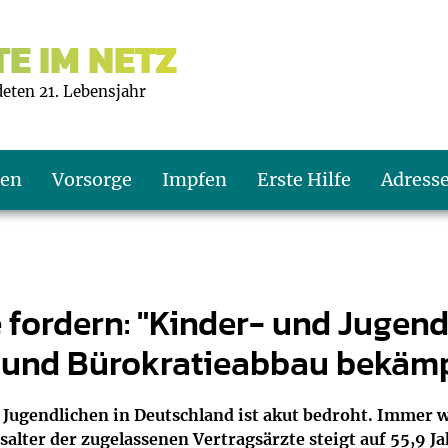
E IM NETZ
deten 21. Lebensjahr
ten
Vorsorge
Impfen
Erste Hilfe
Adress
s U9
d wie oft?
echner
 fordern: "Kinder- und Jugen
 und Bürokratieabbau bekämp
s U11
eachten?
er
r
J2
en
ner
 Jugendlichen in Deutschland ist akut bedroht. Immer 
salter der zugelassenen Vertragsärzte steigt auf 55,9 Ja