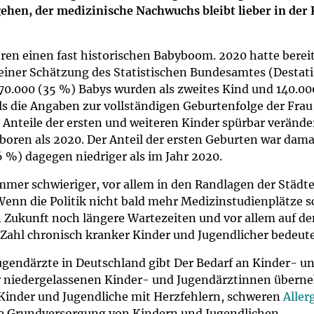
um Bildschirmmediengebrauch
hen, der medizinische Nachwuchs bleibt lieber in der Kli
hren einen fast historischen Babyboom. 2020 hatte bereit
 einer Schätzung des Statistischen Bundesamtes (Desta
ng
Vorsorgen
270.000 (35 %) Babys wurden als zweites Kind und 140.000
ls die Angaben zur vollständigen Geburtenfolge der Fra
 Anteile der ersten und weiteren Kinder spürbar veränd
mpferinnerung
ender
oren als 2020. Der Anteil der ersten Geburten war damal
 %) dagegen niedriger als im Jahr 2020.
Informationsflyer
immer schwieriger, vor allem in den Randlagen der Städ
enn die Politik nicht bald mehr Medizinstudienplätze s
n Zukunft noch längere Wartezeiten und vor allem auf d
 Zahl chronisch kranker Kinder und Jugendlicher bedeute
gendärzte in Deutschland gibt Der Bedarf an Kinder- u
 niedergelassenen Kinder- und Jugendärztinnen überne
n Kinder und Jugendliche mit Herzfehlern, schweren
Aller
he Grundversorgung von Kindern und Jugendlichen.