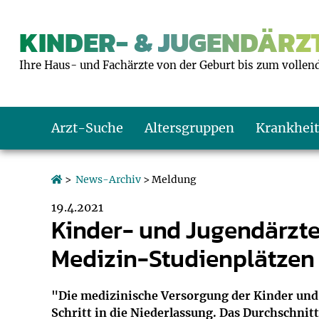
KINDER- & JUGENDÄRZT
Ihre Haus- und Fachärzte von der Geburt bis zum vollen
Arzt-Suche
Altersgruppen
Krankhei
Das erste Jahr
Baby: U1 bis U6
Impfkalender
Notrufnummern
Notdienste
BMI-Rechner
>
News-Archiv
> Meldung
19.4.2021
Kleinkinder
Kleinkind: U7 bi
Impfen: Wann un
Giftnotruf
Sozialpädiatrie
Körpergrößen-R
Kinder- und Jugendärzte
Medizin-Studienplätzen
Schulkinder
Schulkind: U10 bi
Was muss man b
Hausapotheke
Gesundheitsämt
Blutdruckrechne
Jugendliche
Teenager: J1 bis 
Impfreaktionen
Sofortmaßnahm
Link-Tipps
Wachstum-Rech
"Die medizinische Versorgung der Kinder und
Schritt in die Niederlassung. Das Durchschnitt