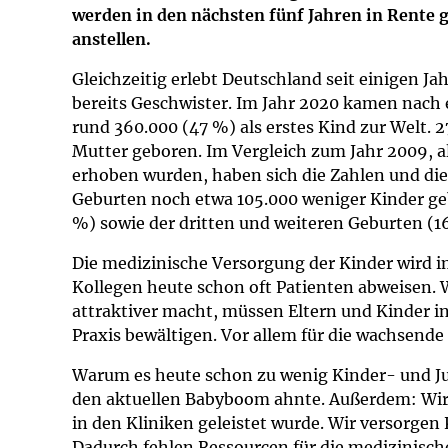
Impfsicherheit
Notdienste
Empfehlungen z
werden in den nächsten fünf Jahren in Rente ge
anstellen.
Häufige Fragen
Hörlexikon
Gleichzeitig erlebt Deutschland seit einigen Ja
bereits Geschwister. Im Jahr 2020 kamen nach
Recht auf Impfu
Material zu den 
rund 360.000 (47 %) als erstes Kind zur Welt. 
Mutter geboren. Im Vergleich zum Jahr 2009, a
erhoben wurden, haben sich die Zahlen und die
Vorsorge- und I
Entwicklungskal
Geburten noch etwa 105.000 weniger Kinder geb
%) sowie der dritten und weiteren Geburten (16
Broschüren und 
Die medizinische Versorgung der Kinder wird 
Kollegen heute schon oft Patienten abweisen. W
U0-Vorsorge
attraktiver macht, müssen Eltern und Kinder i
Praxis bewältigen. Vor allem für die wachsende
Warum es heute schon zu wenig Kinder- und Ju
den aktuellen Babyboom ahnte. Außerdem: Wir
in den Kliniken geleistet wurde. Wir versorge
Dadurch fehlen Ressourcen für die medizinisc