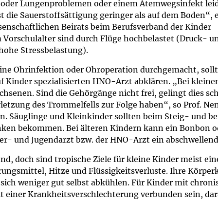
oder Lungenproblemen oder einem Atemwegsinfekt leidet
um Bildschirmmediengebrauch
st die Sauerstoffsättigung geringer als auf dem Boden“, 
senschaftlichen Beirats beim Berufsverband der Kinder-
m Vorschulalter sind durch Flüge hochbelastet (Druck- 
hohe Stressbelastung).
ng
Vorsorgen
eine Ohrinfektion oder Ohroperation durchgemacht, sollt
f Kinder spezialisierten HNO-Arzt abklären. „Bei kleine
mpferinnerung
ender
achsenen. Sind die Gehörgänge nicht frei, gelingt dies 
letzung des Trommelfells zur Folge haben“, so Prof. N
Informationsflyer
n. Säuglinge und Kleinkinder sollten beim Steig- und b
rinken bekommen. Bei älteren Kindern kann ein Bonbon
nder- und Jugendarzt bzw. der HNO-Arzt ein abschwelle
d, doch sind tropische Ziele für kleine Kinder meist ei
ngsmittel, Hitze und Flüssigkeitsverluste. Ihre Körper
sich weniger gut selbst abkühlen. Für Kinder mit chron
t einer Krankheitsverschlechterung verbunden sein, dar