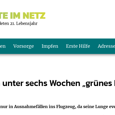
E IM NETZ
deten 21. Lebensjahr
ten
Vorsorge
Impfen
Erste Hilfe
Adress
s U9
d wie oft?
echner
n unter sechs Wochen „grünes
s U11
eachten?
er
r
J2
en
ner
e nur in Ausnahmefällen ins Flugzeug, da seine Lunge eve