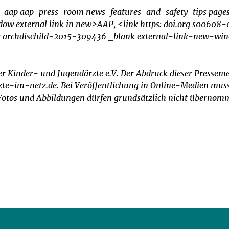
he-aap aap-press-room news-features-and-safety-tips pag
dow external link in new>AAP, <link https: doi.org s00608
rg archdischild-2015-309436 _blank external-link-new-wind
er Kinder- und Jugendärzte e.V. Der Abdruck dieser Pressemel
e-im-netz.de. Bei Veröffentlichung in Online-Medien muss d
. Fotos und Abbildungen dürfen grundsätzlich nicht überno