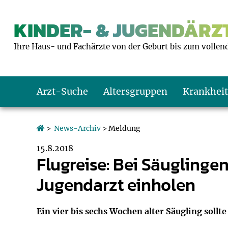
KINDER- & JUGENDÄRZT
Ihre Haus- und Fachärzte von der Geburt bis zum vollen
Arzt-Suche
Altersgruppen
Krankhei
Das erste Jahr
Baby: U1 bis U6
Impfkalender
Notrufnummern
Notdienste
BMI-Rechner
>
News-Archiv
> Meldung
15.8.2018
Kleinkinder
Kleinkind: U7 bi
Impfen: Wann un
Giftnotruf
Sozialpädiatrie
Körpergrößen-R
Flugreise: Bei Säuglinge
Jugendarzt einholen
Schulkinder
Schulkind: U10 bi
Was muss man b
Hausapotheke
Gesundheitsämt
Blutdruckrechne
Jugendliche
Teenager: J1 bis 
Impfreaktionen
Sofortmaßnahm
Link-Tipps
Wachstum-Rech
Ein vier bis sechs Wochen alter Säugling sollt