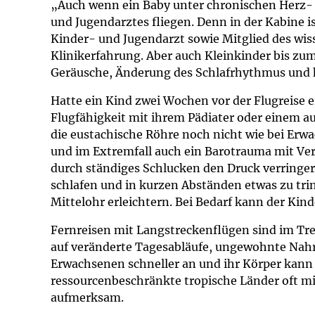
„Auch wenn ein Baby unter chronischen Herz- 
Impfsicherheit
Notdienste
Empfehlungen z
und Jugendarztes fliegen. Denn in der Kabine i
Kinder- und Jugendarzt sowie Mitglied des wis
Häufige Fragen
Hörlexikon
Klinikerfahrung. Aber auch Kleinkinder bis zu
Geräusche, Änderung des Schlafrhythmus und 
Recht auf Impfu
Material zu den 
Hatte ein Kind zwei Wochen vor der Flugreise 
Flugfähigkeit mit ihrem Pädiater oder einem au
Vorsorge- und I
Entwicklungskal
die eustachische Röhre noch nicht wie bei Erw
und im Extremfall auch ein Barotrauma mit Ver
Broschüren und 
durch ständiges Schlucken den Druck verringer
schlafen und in kurzen Abständen etwas zu t
Mittelohr erleichtern. Bei Bedarf kann der Ki
U0-Vorsorge
Fernreisen mit Langstreckenflügen sind im Tren
auf veränderte Tagesabläufe, ungewohnte Nahru
Erwachsenen schneller an und ihr Körper kann 
ressourcenbeschränkte tropische Länder oft mi
aufmerksam.