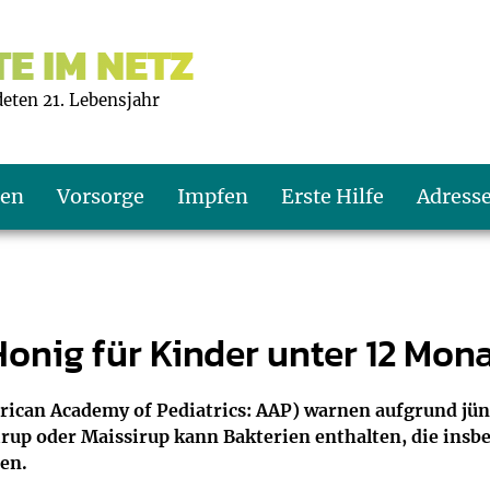
E IM NETZ
deten 21. Lebensjahr
ten
Vorsorge
Impfen
Erste Hilfe
Adress
s U9
d wie oft?
echner
Honig für Kinder unter 12 Mon
s U11
eachten?
er
r
can Academy of Pediatrics: AAP) warnen aufgrund jüngs
up oder Maissirup kann Bakterien enthalten, die insbe
J2
en
ner
en.