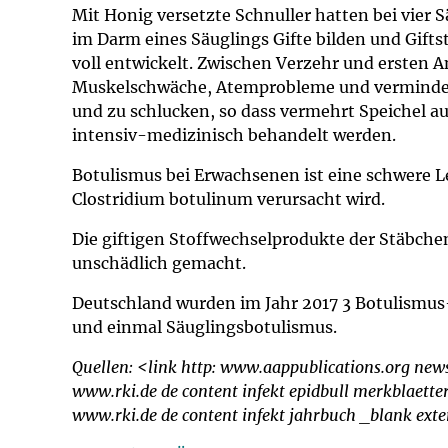
Impfsicherheit
Notdienste
Empfehlungen z
Mit Honig versetzte Schnuller hatten bei vier
im Darm eines Säuglings Gifte bilden und Gifts
voll entwickelt. Zwischen Verzehr und ersten 
Häufige Fragen
Hörlexikon
Muskelschwäche, Atemprobleme und vermindert
und zu schlucken, so dass vermehrt Speichel au
Recht auf Impfu
Material zu den 
intensiv-medizinisch behandelt werden.
Botulismus bei Erwachsenen ist eine schwere L
Vorsorge- und I
Entwicklungskal
Clostridium botulinum verursacht wird.
Broschüren und 
Die giftigen Stoffwechselprodukte der Stäbch
unschädlich gemacht.
U0-Vorsorge
Deutschland wurden im Jahr 2017 3 Botulismu
und einmal Säuglingsbotulismus.
Quellen: <link http: www.aappublications.org ne
www.rki.de de content infekt epidbull merkblaett
www.rki.de de content infekt jahrbuch _blank ex