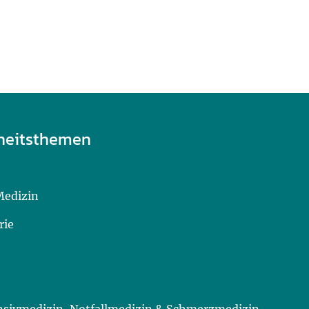
heitsthemen
Medizin
rie