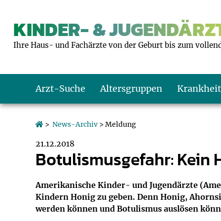
KINDER- & JUGENDÄRZT
Ihre Haus- und Fachärzte von der Geburt bis zum vollen
Arzt-Suche
Altersgruppen
Krankhei
Das erste Jahr
Baby: U1 bis U6
Impfkalender
Notrufnummern
Notdienste
BMI-Rechner
>
News-Archiv
> Meldung
21.12.2018
Kleinkinder
Kleinkind: U7 bi
Impfen: Wann un
Giftnotruf
Sozialpädiatrie
Körpergrößen-R
Botulismusgefahr: Kein 
Schulkinder
Schulkind: U10 bi
Was muss man b
Hausapotheke
Gesundheitsämt
Blutdruckrechne
Amerikanische Kinder- und Jugendärzte (Ameri
Kindern Honig zu geben. Denn Honig, Ahornsir
Jugendliche
Teenager: J1 bis 
Impfreaktionen
Sofortmaßnahm
Link-Tipps
Wachstum-Rech
werden können und Botulismus auslösen könn