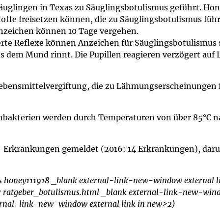
um Bildschirmmediengebrauch
 Säuglingen in Texas zu Säuglingsbotulismus geführt. Ho
toffe freisetzen können, die zu Säuglingsbotulismus füh
Anzeichen können 10 Tage vergehen.
e Reflexe können Anzeichen für Säuglingsbotulismus se
s dem Mund rinnt. Die Pupillen reagieren verzögert auf 
ng
Vorsorgen
ebensmittelvergiftung, die zu Lähmungserscheinungen f
mpferinnerung
ender
Informationsflyer
enbakterien werden durch Temperaturen von über 85°C na
s-Erkrankungen gemeldet (2016: 14 Erkrankungen), daru
ws honey111918 _blank external-link-new-window external l
er ratgeber_botulismus.html _blank external-link-new-windo
ternal-link-new-window external link in new>2)