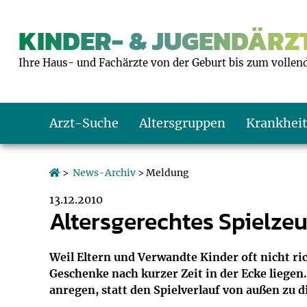
KINDER- & JUGENDÄRZT
Ihre Haus- und Fachärzte von der Geburt bis zum vollen
Arzt-Suche
Altersgruppen
Krankhei
Das erste Jahr
Baby: U1 bis U6
Impfkalender
Notrufnummern
Notdienste
BMI-Rechner
>
News-Archiv
> Meldung
13.12.2010
Kleinkinder
Kleinkind: U7 bi
Impfen: Wann un
Giftnotruf
Sozialpädiatrie
Körpergrößen-R
Altersgerechtes Spielze
Schulkinder
Schulkind: U10 bi
Was muss man b
Hausapotheke
Gesundheitsämt
Blutdruckrechne
Weil Eltern und Verwandte Kinder oft nicht ri
Geschenke nach kurzer Zeit in der Ecke liege
Jugendliche
Teenager: J1 bis 
Impfreaktionen
Sofortmaßnahm
Link-Tipps
Wachstum-Rech
anregen, statt den Spielverlauf von außen zu d