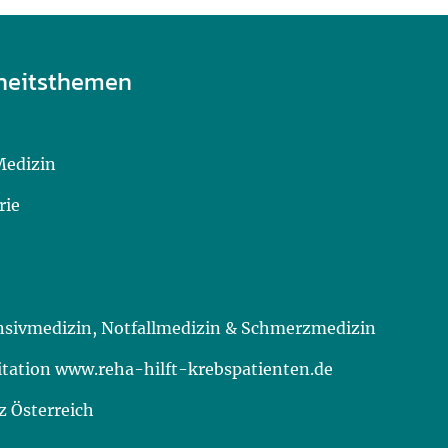
heitsthemen
Medizin
rie
ensivmedizin, Notfallmedizin & Schmerzmedizin
itation www.reha-hilft-krebspatienten.de
 Österreich