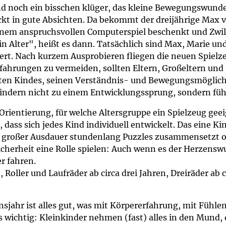
um Bildschirmmediengebrauch
d noch ein bisschen klüger, das kleine Bewegungswunder
t in gute Absichten. Da bekommt der dreijährige Max v
einem anspruchsvollen Computerspiel beschenkt und Zwil
in Alter", heißt es dann. Tatsächlich sind Max, Marie un
t. Nach kurzem Ausprobieren fliegen die neuen Spielzeug
ng
Vorsorgen
fahrungen zu vermeiden, sollten Eltern, Großeltern und 
en Kindes, seinen Verständnis- und Bewegungsmöglichk
mpferinnerung
ender
Kindern nicht zu einem Entwicklungssprung, sondern fü
Orientierung, für welche Altersgruppe ein Spielzeug geei
Informationsflyer
, dass sich jedes Kind individuell entwickelt. Das eine K
 großer Ausdauer stundenlang Puzzles zusammensetzt ode
cherheit eine Rolle spielen: Auch wenn es der Herzenswu
r fahren.
 Roller und Laufräder ab circa drei Jahren, Dreiräder ab c
sjahr ist alles gut, was mit Körpererfahrung, mit Fühle
 wichtig: Kleinkinder nehmen (fast) alles in den Mund, d