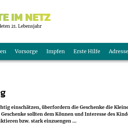
E IM NETZ
deten 21. Lebensjahr
ten
Vorsorge
Impfen
Erste Hilfe
Adress
s U9
d wie oft?
echner
ug
s U11
eachten?
er
r
chtig einschätzen, überfordern die Geschenke die Kleine
n. Geschenke sollten dem Können und Interesse des Ki
J2
en
ner
iktieren bzw. stark einzuengen ...