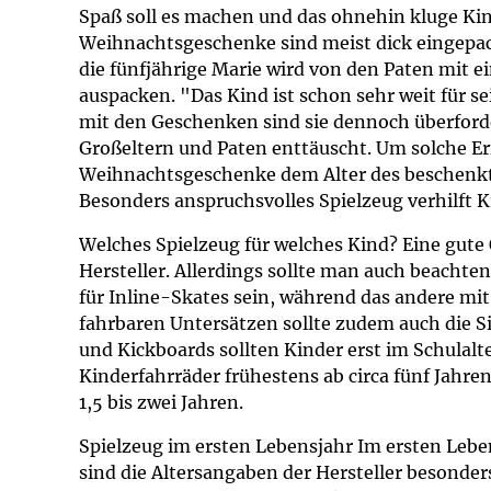
Impfsicherheit
Notdienste
Empfehlungen z
Spaß soll es machen und das ohnehin kluge Kin
Weihnachtsgeschenke sind meist dick eingepack
die fünfjährige Marie wird von den Paten mit 
Häufige Fragen
Hörlexikon
auspacken. "Das Kind ist schon sehr weit für se
mit den Geschenken sind sie dennoch überforder
Recht auf Impfu
Material zu den 
Großeltern und Paten enttäuscht. Um solche Er
Weihnachtsgeschenke dem Alter des beschenkt
Vorsorge- und I
Entwicklungskal
Besonders anspruchsvolles Spielzeug verhilft 
Welches Spielzeug für welches Kind? Eine gute 
Broschüren und 
Hersteller. Allerdings sollte man auch beachten
für Inline-Skates sein, während das andere mit
U0-Vorsorge
fahrbaren Untersätzen sollte zudem auch die Si
und Kickboards sollten Kinder erst im Schulalte
Kinderfahrräder frühestens ab circa fünf Jahren,
1,5 bis zwei Jahren.
Spielzeug im ersten Lebensjahr Im ersten Leben
sind die Altersangaben der Hersteller besonders